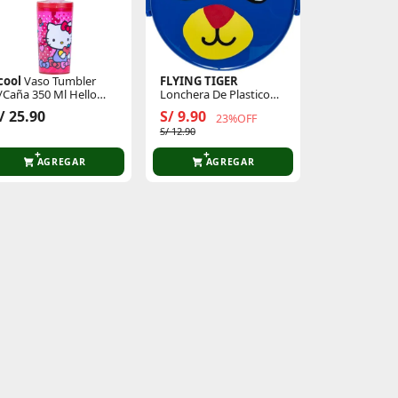
cool
Vaso Tumbler
FLYING TIGER
/Caña 350 Ml Hello
Lonchera De Plastico
itty
Leon 3000241
/ 25.90
S/ 9.90
23%OFF
S/ 12.90
AGREGAR
AGREGAR