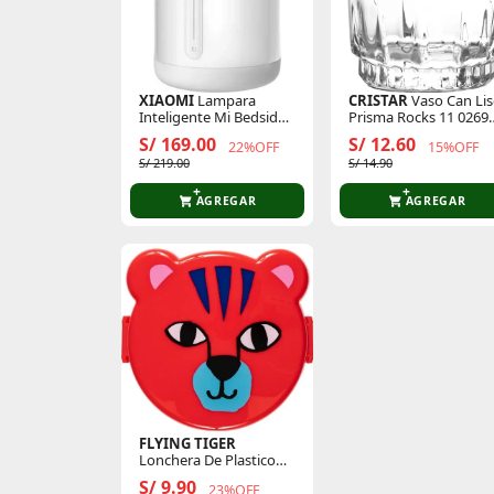
XIAOMI
Lampara
CRISTAR
Vaso Can Li
Inteligente Mi Bedside
Prisma Rocks 11 0269c
Lamp 2
Cristar
S/ 169.00
S/ 12.60
22%OFF
15%OFF
S/ 219.00
S/ 14.90
AGREGAR
AGREGAR
FLYING TIGER
Lonchera De Plastico
Leon 3000241
S/ 9.90
23%OFF