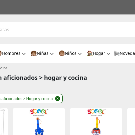
Hombres
Niñas
Niños
Hogar
Noveda
ocina
a aficionados > hogar y cocina
a aficionados
> Hogar y cocina