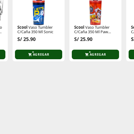
so
Scool
Vaso Tumbler
Scool
Vaso Tumbler
S
l
C/Caña 350 Ml Sonic
C/Caña 350 Ml Paw
C
Patrol Marshall
K
S/ 25.90
S/ 25.90
S
AGREGAR
AGREGAR