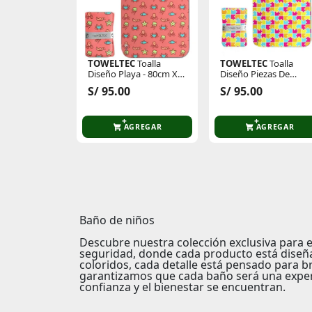
TOWELTEC
Toalla
TOWELTEC
Toalla
Diseño Playa - 80cm X
Diseño Piezas De
130cm
Rompecabezas - 80cm
S/ 95.00
S/ 95.00
X 130cm
AGREGAR
AGREGAR
Baño de niños
Descubre nuestra colección exclusiva para 
seguridad
, donde cada producto está diseña
coloridos, cada detalle está pensado para b
garantizamos que cada baño será una experi
confianza
y el
bienestar
se encuentran.