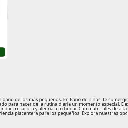
el baño de los más pequeños. En
Baño de niños
, te sumerg
do para hacer de la rutina diaria un momento especial. De
rindar
fresacura
y
alegría
a tu hogar. Con materiales de alta
encia placentera para los pequeños. Explora nuestras opcio