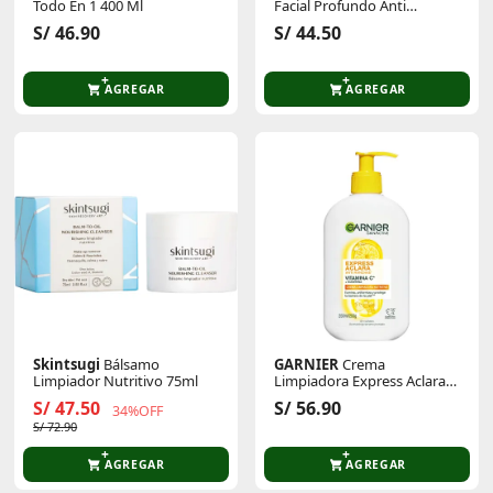
Todo En 1 400 Ml
Facial Profundo Anti
Imperfecciones 150ml
S/ 46.90
S/ 44.50
AGREGAR
AGREGAR
Skintsugi
Bálsamo
GARNIER
Crema
Limpiador Nutritivo 75ml
Limpiadora Express Aclara
250ml
S/ 47.50
S/ 56.90
34%OFF
S/ 72.90
AGREGAR
AGREGAR