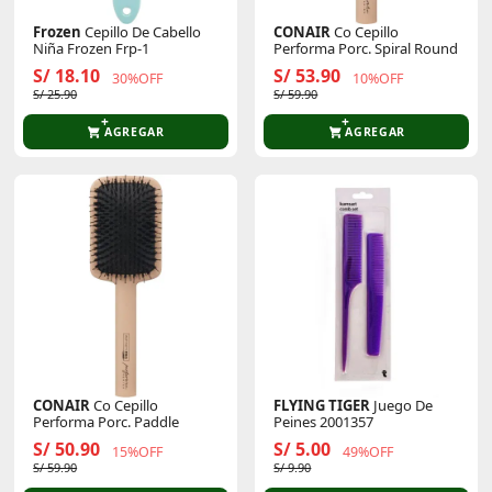
Frozen
Cepillo De Cabello
CONAIR
Co Cepillo
Niña Frozen Frp-1
Performa Porc. Spiral Round
S/ 18.10
S/ 53.90
30%OFF
10%OFF
S/ 25.90
S/ 59.90
AGREGAR
AGREGAR
CONAIR
Co Cepillo
FLYING TIGER
Juego De
Performa Porc. Paddle
Peines 2001357
S/ 50.90
S/ 5.00
15%OFF
49%OFF
S/ 59.90
S/ 9.90