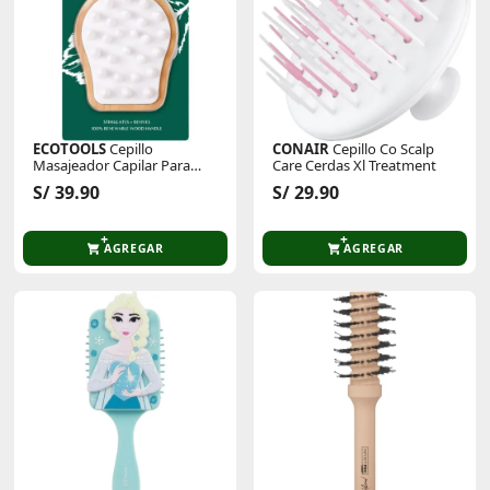
ECOTOOLS
Cepillo
CONAIR
Cepillo Co Scalp
Masajeador Capilar Para
Care Cerdas Xl Treatment
Ducha Et Cepillo Shower
S/ 39.90
S/ 29.90
Scalp Massager
AGREGAR
AGREGAR