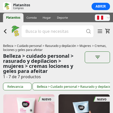
Platanitos
ABRIR
Compras
Platanitos
Comida
Hogar
Deporte
Belleza
> Cuidado personal
> Rasurado y depilación
> Mujeres
> Cremas,
lociones y geles para afeitar
Belleza > cuidado personal >
rasurado y depilacion >
mujeres > cremas lociones y
geles para afeitar
1 - 7 de 7 productos
Relevancia
Belleza
> Cuidado personal
> Rasurado y depilació
NUEVO
NUEVO