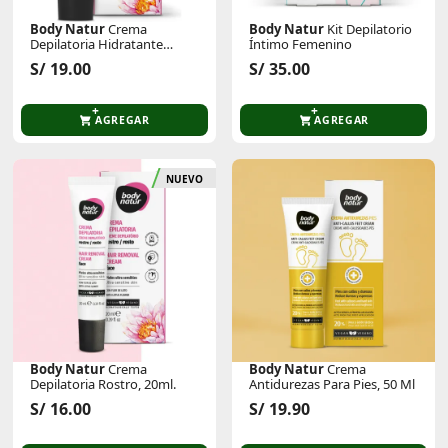
Body Natur
Crema
Body Natur
Kit Depilatorio
Depilatoria Hidratante
Íntimo Femenino
Corporal Piel Sensible 100
S/ 19.00
S/ 35.00
Ml
AGREGAR
AGREGAR
NUEVO
Body Natur
Crema
Body Natur
Crema
Depilatoria Rostro, 20ml.
Antidurezas Para Pies, 50 Ml
S/ 16.00
S/ 19.90