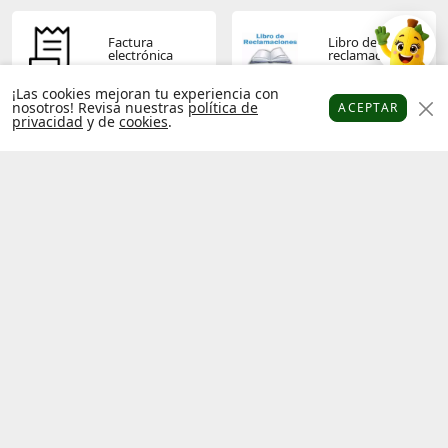
Factura
Libro de
electrónica
reclamaciones
¡Las cookies mejoran tu experiencia con
nosotros! Revisa nuestras
política de
ACEPTAR
privacidad
y de
cookies
.
Platanitos
Favoritos
Puntos
Cupones
Cuenta
Términos y
Política de
condiciones
privacidad
Operador
Socios
económico
platanitos
autorizado
Hecho con
por
Platanitos