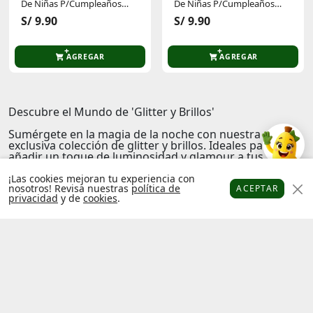
De Niñas P/Cumpleaños
De Niñas P/Cumpleaños
Y/O Halloween 2001608-A
Y/O Halloween 2001608-A
S/ 9.90
S/ 9.90
AGREGAR
AGREGAR
Descubre el Mundo de 'Glitter y Brillos'
Sumérgete en la magia de la noche con nuestra
exclusiva colección de
glitter y brillos
. Ideales para
añadir un toque de luminosidad y glamour a tus
maquillajes de ojos, estos productos te permiten crear
looks únicos y deslumbrantes. Con una variedad de
¡Las cookies mejoran tu experiencia con
nosotros! Revisa nuestras
política de
ACEPTAR
acabados, desde el más sutil hasta el más intenso,
privacidad
y de
cookies
.
encuentra el brillo perfecto que complementa tu estilo
Platanitos
Favoritos
Puntos
Cupones
Cuenta
y personalidad. Experimenta la emoción de transformar
tu mirada con la brillantez que solo
Glitter y brillos
pueden ofrecer.
#pia
Factura
Libro de