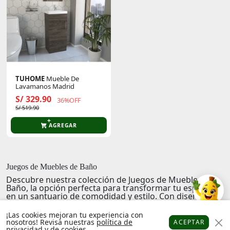
TUHOME
Mueble De
Lavamanos Madrid
S/ 329.90
36%OFF
S/ 519.90
AGREGAR
Juegos de Muebles de Baño
Descubre nuestra colección de
Juegos de Muebles de
Baño
, la opción perfecta para transformar tu espacio
en un santuario de comodidad y estilo. Con diseños
modernos y funcionalidades que se adaptan a tus
necesidades, estos juegos de muebles no solo son un
¡Las cookies mejoran tu experiencia con
acierto estético, sino también una inversión en tu
nosotros! Revisa nuestras
política de
ACEPTAR
bienestar diario.
privacidad
y de
cookies
.