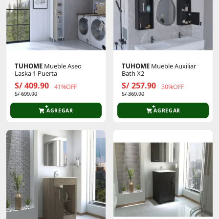
TUHOME
Mueble Aseo
TUHOME
Mueble Auxiliar
Laska 1 Puerta
Bath X2
S/ 409.90
S/ 257.90
41%OFF
30%OFF
S/ 699.90
S/ 369.90
AGREGAR
AGREGAR