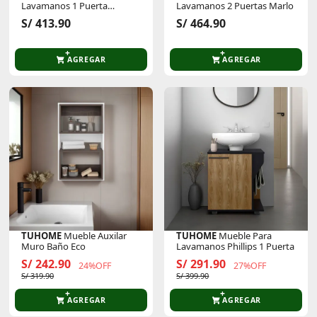
Lavamanos 1 Puerta
Lavamanos 2 Puertas Marlo
Pascuale
S/ 413.90
S/ 464.90
AGREGAR
AGREGAR
TUHOME
Mueble Auxilar
TUHOME
Mueble Para
Muro Baño Eco
Lavamanos Phillips 1 Puerta
S/ 242.90
S/ 291.90
24%OFF
27%OFF
S/ 319.90
S/ 399.90
AGREGAR
AGREGAR