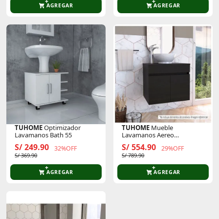
AGREGAR
AGREGAR
TUHOME
Optimizador
TUHOME
Mueble
Lavamanos Bath 55
Lavamanos Aereo
Manchester 2 Puertas
S/ 249.90
S/ 554.90
32%OFF
29%OFF
S/ 369.90
S/ 789.90
AGREGAR
AGREGAR