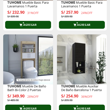
TUHOME
Mueble Basic Para
TUHOME
Mueble Basic Para
Lavamanos 1 Puerta
Lavamanos 1 Puerta
S/ 232.90
S/ 257.90
31%OFF
24%OFF
S/ 339.90
S/ 339.90
AGREGAR
AGREGAR
TUHOME
Mueble De Baño
TUHOME
Mueble Auxiliar
Bath Bi-Color 2 Puertas
De Baño Barcelona 1 Puerta
S/ 349.90
S/ 254.90
28%OFF
36%OFF
S/ 489.90
S/ 399.90
AGREGAR
AGREGAR