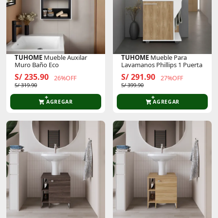
TUHOME
Mueble Auxilar
TUHOME
Mueble Para
Muro Baño Eco
Lavamanos Phillips 1 Puerta
S/ 235.90
S/ 291.90
26%OFF
27%OFF
S/ 319.90
S/ 399.90
AGREGAR
AGREGAR