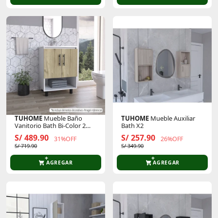
TUHOME
Mueble Baño
TUHOME
Mueble Auxiliar
Vanitorio Bath Bi-Color 2
Bath X2
Puertas 4 Patas
S/ 489.90
S/ 257.90
31%OFF
26%OFF
S/ 719.90
S/ 349.90
AGREGAR
AGREGAR