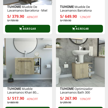
TUHOME
Mueble De
TUHOME
Mueble De
Lavamanos Barcelona - Miel
Lavamanos Barcelona
S/ 379.90
S/ 649.90
48%OFF
12%OFF
S/ 739.90
S/ 739.90
AGREGAR
AGREGAR
TUHOME
Mueble
TUHOME
Optimizador
Lavamanos Khari 80
Lavamanos Bath 300
Flotante
S/ 517.90
S/ 267.90
40%OFF
10%OFF
S/ 869.90
S/ 299.90