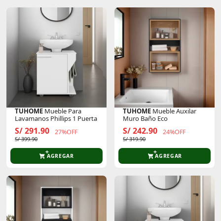
TUHOME
Mueble Para
TUHOME
Mueble Auxilar
Lavamanos Phillips 1 Puerta
Muro Baño Eco
S/ 291.90
S/ 242.90
27%OFF
24%OFF
S/ 399.90
S/ 319.90
AGREGAR
AGREGAR