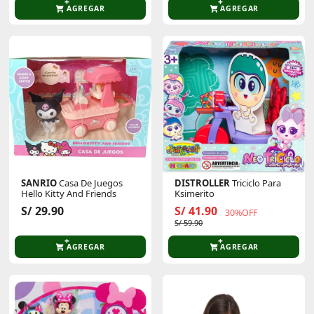
AGREGAR
AGREGAR
SANRIO
Casa De Juegos
DISTROLLER
Triciclo Para
Hello Kitty And Friends
Ksimerito
S/ 29.90
S/ 41.90
30%OFF
S/ 59.90
AGREGAR
AGREGAR