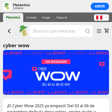
Platanitos
ABRIR
Compras
Platanitos
Comida
Hogar
Deporte
cyber wow
¡El Cyber Wow 2025 ya empezó! Del 03 al 06 de
noviembre disfruta descuentos, envíos gratis y