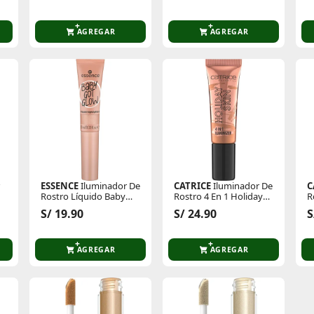
Sunscreen Relief Sun
Rice + Probiotics 50ml
AGREGAR
AGREGAR
ESSENCE
Iluminador De
CATRICE
Iluminador De
C
Rostro Líquido Baby
Rostro 4 En 1 Holiday
R
Got Glow
Skin
B
S/ 19.90
S/ 24.90
S
AGREGAR
AGREGAR