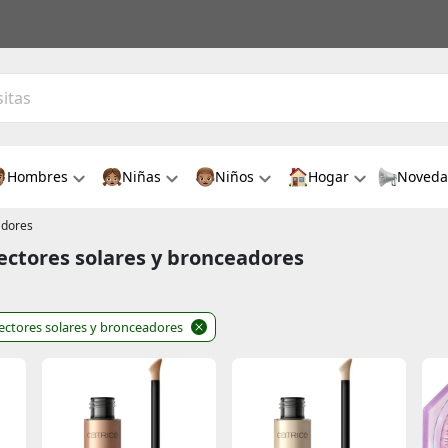
Hombres
Niñas
Niños
Hogar
Noveda
adores
tectores solares y bronceadores
ectores solares y bronceadores