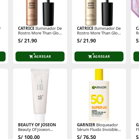
r
CATRICE
Iluminador De
CATRICE
Iluminador De
C
Rostro More Than Glow
Rostro More Than Glow
R
Liquid Highl. 030
Liquid Highl. 010
E
S/ 21.90
S/ 21.90
S
C
AGREGAR
AGREGAR
BEAUTY OF JOSEON
GARNIER
Bloqueador
G
Beauty Of Joseon
Sérum Fluido Invisible
F
Bloqueador Protector
Super Uv
S
S/ 100.00
S/ 76.50
S
Solar En Crema