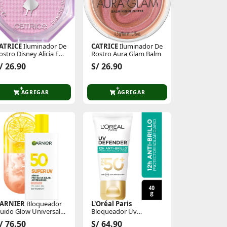
ATRICE
Iluminador De
CATRICE
Iluminador De
ostro Disney Alicia En
Rostro Aura Glam Balm
l País De Las Maravillas
/ 26.90
S/ 26.90
01
AGREGAR
AGREGAR
ARNIER
Bloqueador
L'Oréal Paris
luido Glow Universal
Bloqueador Uv
uper Uv
Defender Anti Brillo
/ 76.50
S/ 64.90