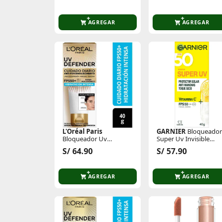
Sun Stick Mugwort
Camelia 18g
AGREGAR
AGREGAR
L'Oréal Paris
GARNIER
Bloqueador
Bloqueador Uv
Super Uv Invisible
Defender Hidratación
Fps50
S/ 64.90
S/ 57.90
AGREGAR
AGREGAR