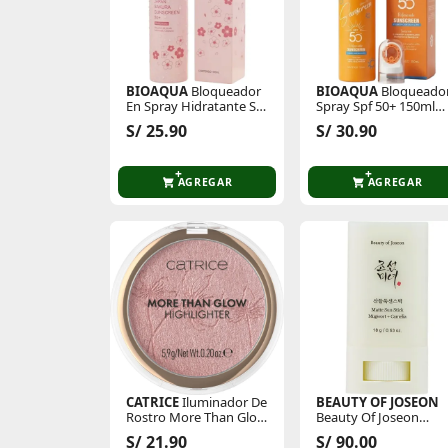
BIOAQUA
Bloqueador
BIOAQUA
Bloqueado
En Spray Hidratante Spf
Spray Spf 50+ 150ml
50+ Linea Sakura
Tono Uniforme
S/ 25.90
S/ 30.90
AGREGAR
AGREGAR
CATRICE
Iluminador De
BEAUTY OF JOSEON
Rostro More Than Glow
Beauty Of Joseon
Iluminador
Bloqueador Protector
S/ 21.90
S/ 90.00
Solar En Barra Matte