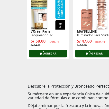
L'Oréal Paris
MAYBELLINE
Bloqueador Uv
Iluminador Face Studi
Defender Anti Brillo
Sun Kisser 4.7 Ml
S/ 58.00
S/ 47.60
10%OFF
10%OFF
S/ 64.50
S/ 52.90
AGREGAR
AGREGAR
Descubre la Protección y Bronceado Perfec
Sumérgete en una experiencia única de cui
variedad de fórmulas que combinan comodida
Déjate mimar por la frescura y la innovació