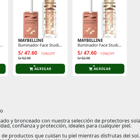
MAYBELLINE
MAYBELLINE
o
Iluminador Face Studio
Iluminador Face Studio
Sun Kisser 4.7 Ml
Sun Kisser 4.7 Ml
S/ 47.60
S/ 47.60
10%OFF
10%OFF
S/ 52.90
S/ 52.90
AGREGAR
AGREGAR
to
dado y bronceado con nuestra selección de protectores so
d, confianza y protección, ideales para cualquier piel.
n
de productos que cuidan tu piel mientras disfrutas del so