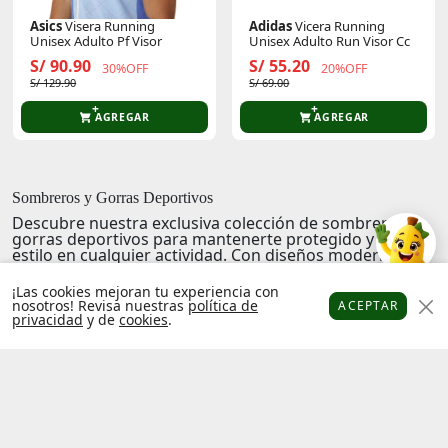
Asics
Visera Running
Adidas
Vicera Running
Unisex Adulto Pf Visor
Unisex Adulto Run Visor Cc
S/ 90.90
S/ 55.20
30%OFF
20%OFF
S/ 129.90
S/ 69.00
AGREGAR
AGREGAR
Sombreros y Gorras Deportivos
Descubre nuestra exclusiva colección de
sombreros y
gorras deportivos
para mantenerte protegido y con
estilo en cualquier actividad. Con diseños modernos y
materiales de alta calidad, cada accesorio está diseñado
para brindarte frescura y comodidad sin importar el
¡Las cookies mejoran tu experiencia con
desafío. Perfectos para el running, el ciclismo o
nosotros! Revisa nuestras
política de
ACEPTAR
simplemente para un día casual, nuestros sombreros y
privacidad
y de
cookies
.
Platanitos
Favoritos
Puntos
Cupones
Cuenta
gorras te acompañan en cada paso. Explora una
variedad de estilos y encuentra el que mejor se adapte
a tu personalidad y necesidades deportivas. ¡Visítanos y
encuentra tu nuevo favorito!