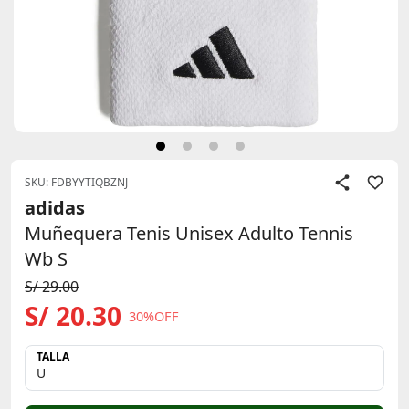
SKU: FDBYYTIQBZNJ
adidas
Muñequera Tenis Unisex Adulto Tennis
Wb S
S/ 29.00
S/ 20.30
30%OFF
TALLA