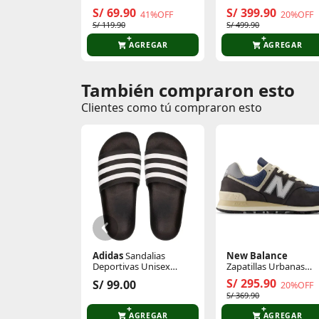
2.0
S/ 69.90
S/ 399.90
41%OFF
20%OFF
S/ 119.90
S/ 499.90
AGREGAR
AGREGAR
También compraron esto
Comentarios de clientes
Clientes como tú compraron esto
Comentarios de clientes que compraron es
Adidas
Sandalias
New Balance
Deportivas Unisex
Zapatillas Urbanas
Adilette Aqua
Unisex 574
S/ 295.90
S/ 99.00
20%OFF
S/ 369.90
AGREGAR
AGREGAR