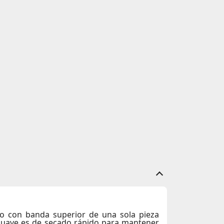
ño con banda superior de una sola pieza
ersuave es de secado rápido para mantener