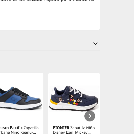
cean Pacific
Zapatilla
PIONIER
Zapatilla Niño
PIONIER
Zapa
rbana Niño Keanu-
Disney Izan_Mickey
Disney Izan_