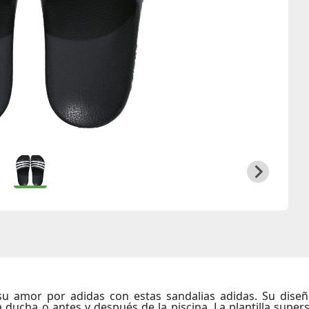
su amor por adidas con estas sandalias adidas. Su dise
la ducha o antes y después de la piscina. La plantilla sup