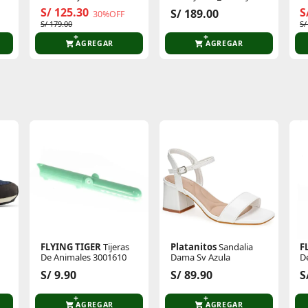
Anzarun Lite Jr
Mouse
N
S/ 125.30
S
S/ 189.00
30%OFF
S/ 179.00
S/
AGREGAR
AGREGAR
te producto
Sin calificaciones
Este producto aún no tiene calificaciones.
Sé el primero en comentar y acumula Puntos.
FLYING TIGER
Tijeras
Platanitos
Sandalia
F
De Animales 3001610
Dama Sv Azula
D
S/ 9.90
S/ 89.90
S
AGREGAR
AGREGAR