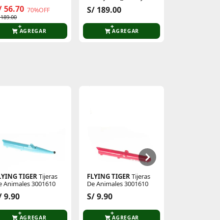
23
Mouse
Mouse
/ 56.70
S/ 189.00
S/ 189.00
70%OFF
 189.00
AGREGAR
AGREGAR
AGR
LYING TIGER
Tijeras
FLYING TIGER
Tijeras
Platanitos
A
e Animales 3001610
De Animales 3001610
Cadenas P/Ca
Fiesta
/ 9.90
S/ 9.90
S/ 9.90
AGREGAR
AGREGAR
AGR