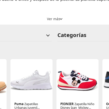
Categorías
Puma
Zapatillas
PIONIER
Zapatilla Niño
O
do
Urbanas Juvenil
Disney Izan_Mickey
U