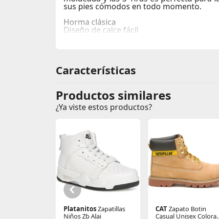
sus pies cómodos en todo momento.
Horma clásica
Diseño de calce fácil
Exterior EVA moldeado de una pieza
Plantilla Cloudfoam suave
Diseño liviano
Características
Productos similares
¿Ya viste estos productos?
Platanitos
Zapatillas
CAT
Zapato Botin
Niños Zb Alai
Casual Unisex Colora