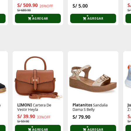
P/Halloween 1202120
S/ 509.90
S
S/ 5.00
26%OFF
S/ 689.90
S/
AGREGAR
AGREGAR
te producto
Sin calificaciones
Este producto aún no tiene calificaciones.
Sé el primero en comentar y acumula Puntos.
a
LIMONI
Cartera De
Platanitos
Sandalia
J
Vestir Heyla
Dama S Belly
Z
S/ 39.90
S
S/ 79.90
33%OFF
S/ 59.90
S/
AGREGAR
AGREGAR