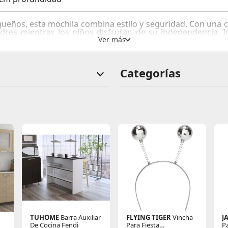
eños, esta mochila combina estilo y seguridad. Con una c
adres mientras los niños disfrutan de su independencia. Id
 pertenencias de forma segura. ¡Diversión y protección en u
Categorías
TUHOME
Barra Auxiliar
FLYING TIGER
Vincha
J
De Cocina Fendi
Para Fiesta
P