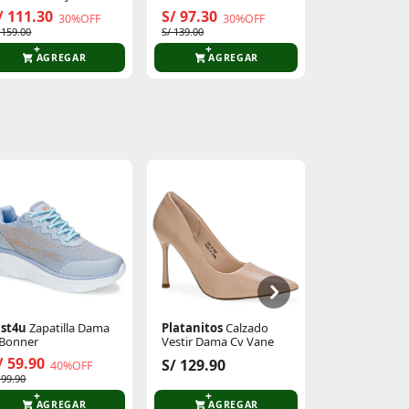
Alicia
/ 111.30
S/ 97.30
S/ 54.90
30%OFF
30%OFF
2
 159.00
S/ 139.00
S/ 74.90
AGREGAR
AGREGAR
AGR
ust4u
Zapatilla Dama
Platanitos
Calzado
Platanitos
S
 Bonner
Vestir Dama Cv Vane
Dama S Moni
/ 59.90
S/ 39.90
S/ 129.90
40%OFF
4
 99.90
S/ 69.90
AGREGAR
AGREGAR
AGR