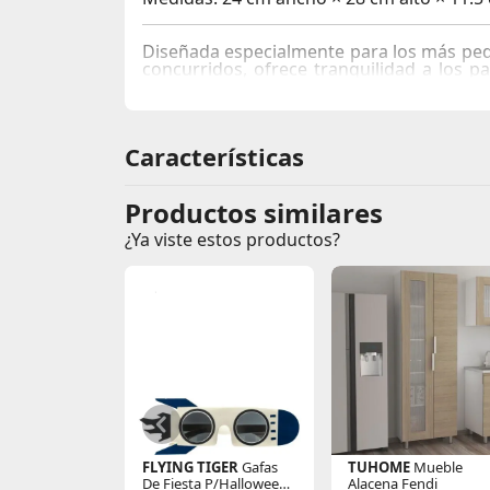
Diseñada especialmente para los más pequ
concurridos, ofrece tranquilidad a los p
ligera, cómoda y perfecta para llevar sus
Características
Productos similares
¿Ya viste estos productos?
FLYING TIGER
Gafas
TUHOME
Mueble
De Fiesta P/Halloween
Alacena Fendi