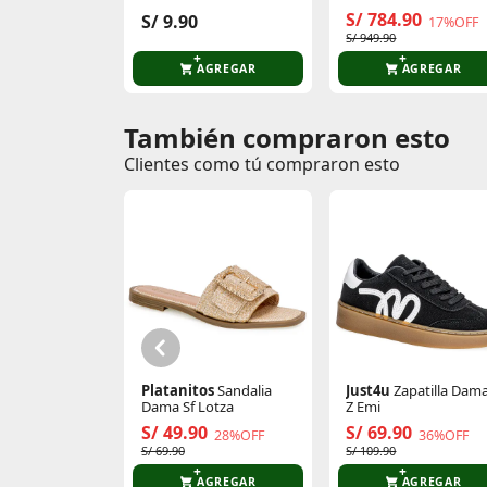
3015889
S/ 784.90
S/ 9.90
17%OFF
S/ 949.90
AGREGAR
AGREGAR
También compraron esto
Comentarios de clientes
Clientes como tú compraron esto
Comentarios de clientes que compraron es
Platanitos
Sandalia
Just4u
Zapatilla Dam
Dama Sf Lotza
Z Emi
S/ 49.90
S/ 69.90
28%OFF
36%OFF
S/ 69.90
S/ 109.90
AGREGAR
AGREGAR