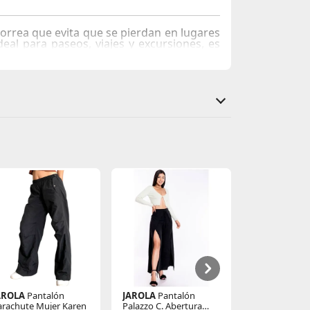
orrea que evita que se pierdan en lugares
eal para paseos, viajes y excursiones, es
n solo producto!
AROLA
Pantalón
JAROLA
Pantalón
EXPO PUNT
arachute Mujer Karen
Palazzo C. Abertura
Palazo Mujer 