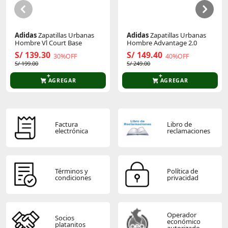
Adidas
Zapatillas Urbanas
Adidas
Zapatillas Urbanas
Hombre Vl Court Base
Hombre Advantage 2.0
S/ 139.30
S/ 149.40
30%OFF
40%OFF
S/ 199.00
S/ 249.00
AGREGAR
AGREGAR
Factura
Libro de
electrónica
reclamaciones
Términos y
Política de
condiciones
privacidad
Operador
Socios
económico
platanitos
autorizado