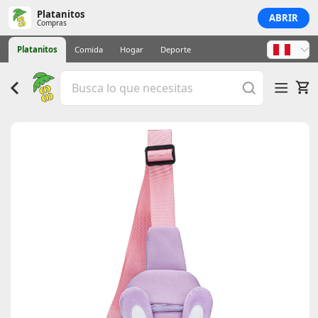
Platanitos
ABRIR
Compras
Platanitos
Comida
Hogar
Deporte