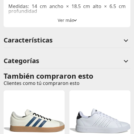
Medidas:
14 cm ancho × 18.5 cm alto × 6.5 cm
profundidad
Características
Categorías
También compraron esto
Comentarios de clientes
Clientes como tú compraron esto
Comentarios de clientes que compraron este producto
Sin calificaciones
Este producto aún no tiene calificaciones.
Sé el primero en comentar y acumula Puntos.