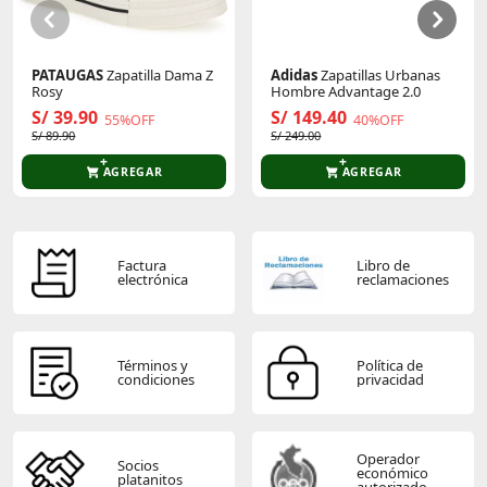
PATAUGAS
Zapatilla Dama Z
Adidas
Zapatillas Urbanas
Rosy
Hombre Advantage 2.0
S/ 39.90
S/ 149.40
55%OFF
40%OFF
S/ 89.90
S/ 249.00
AGREGAR
AGREGAR
Factura
Libro de
electrónica
reclamaciones
Términos y
Política de
condiciones
privacidad
Operador
Socios
económico
platanitos
autorizado