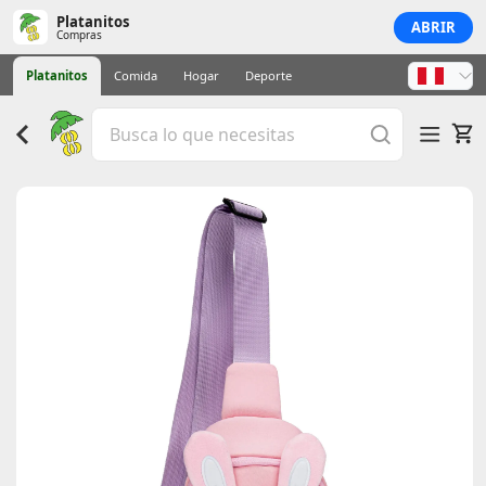
Platanitos
ABRIR
Compras
Platanitos
Comida
Hogar
Deporte