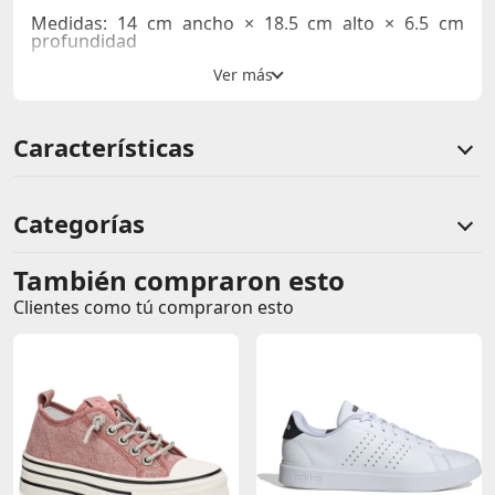
Medidas:
14 cm ancho × 18.5 cm alto × 6.5 cm
profundidad
Características
Categorías
También compraron esto
Comentarios de clientes
Clientes como tú compraron esto
Comentarios de clientes que compraron este producto
Sin calificaciones
Este producto aún no tiene calificaciones.
Sé el primero en comentar y acumula Puntos.