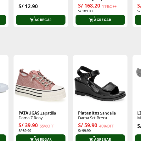
Unidades 3010022
Flexfocus Lite Modern
G
S/ 168.20
S
S/ 12.90
11%OFF
Wns
S/ 189.00
S/
AGREGAR
AGREGAR
te producto
Sin calificaciones
Este producto aún no tiene calificaciones.
Sé el primero en comentar y acumula Puntos.
PATAUGAS
Zapatilla
Platanitos
Sandalia
L
Dama Z Rosy
Dama Sct Breca
M
D
S/ 39.90
S/ 59.90
S
55%OFF
40%OFF
S/ 89.90
S/ 99.90
AGREGAR
AGREGAR