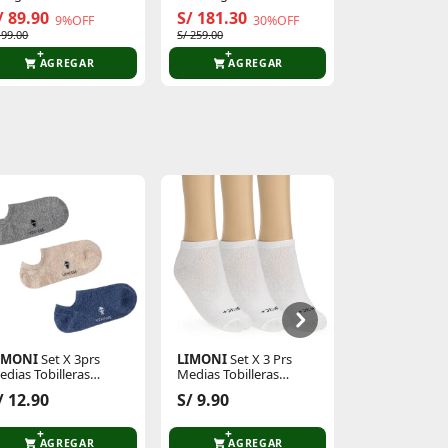
lucosamina 500mg
Response 2 M
Mujer 430
/ 89.90
S/ 181.30
S/ 199.90
9%OFF
30%OFF
 99.00
S/ 259.00
AGREGAR
AGREGAR
AGR
IMONI
Set X 3prs
LIMONI
Set X 3 Prs
Just4u
Zapati
edias Tobilleras
Medias Tobilleras
Z Lena
amas Noha
Unisex Rayli
S/ 39.90
/ 12.90
S/ 9.90
5
S/ 89.90
AGREGAR
AGREGAR
AGR