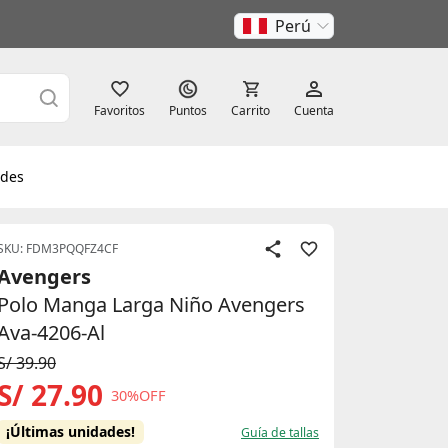
Perú
Favoritos
Puntos
Carrito
Cuenta
des
SKU: FDM3PQQFZ4CF
Avengers
Polo Manga Larga Niño Avengers
Ava-4206-Al
S/ 39.90
S/ 27.90
30%OFF
¡Últimas unidades!
Guía de tallas