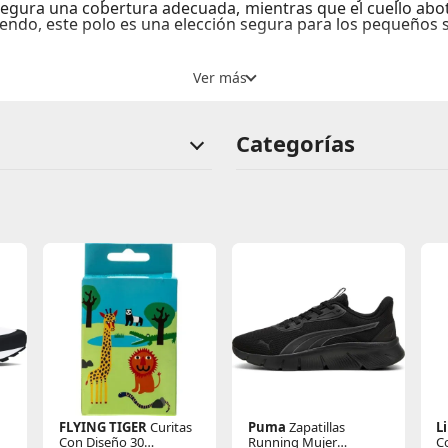
segura una cobertura adecuada, mientras que el cuello abo
endo, este polo es una elección segura para los pequeños 
sensación fresca y cómoda.
rtad de movimiento.
Categorías
FLYING TIGER
Curitas
Puma
Zapatillas
L
Con Diseño 30
Running Mujer
C