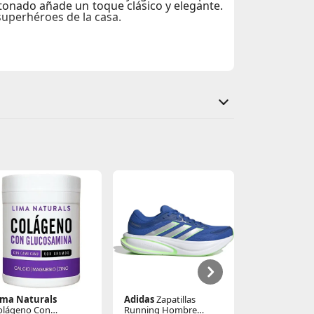
tonado añade un toque clásico y elegante.
superhéroes de la casa.
ima Naturals
Adidas
Zapatillas
New Balanc
olágeno Con
Running Hombre
Zapatillas Ru