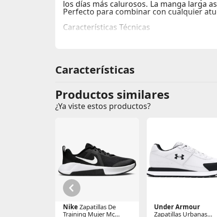
los días más calurosos. La manga larga a
Perfecto para combinar con cualquier atu
Características Técnicas
Material:
Jersey de alta calidad para una 
Ajuste:
Corte estándar que garantiza libe
Temporada:
Ideal para climas templados.
Características
Productos similares
¿Ya viste estos productos?
Nike
Zapatillas De
Under Armour
Training Mujer Mc
Zapatillas Urbanas