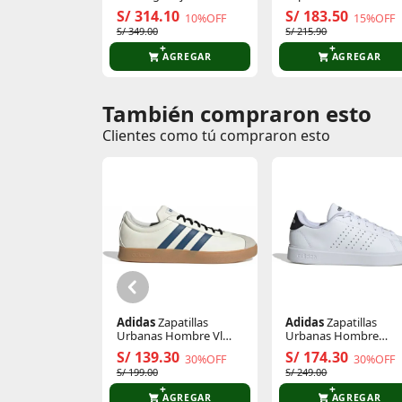
Trainer 3
Hombre Essential
S/ 314.10
S/ 183.50
10%OFF
15%OFF
Runner
S/ 349.00
S/ 215.90
AGREGAR
AGREGAR
También compraron esto
Comentarios de clientes
Clientes como tú compraron esto
Comentarios de clientes que compraron es
Adidas
Zapatillas
Adidas
Zapatillas
Urbanas Hombre Vl
Urbanas Hombre
Court Base
Advantage 2.0
S/ 139.30
S/ 174.30
30%OFF
30%OFF
S/ 199.00
S/ 249.00
AGREGAR
AGREGAR