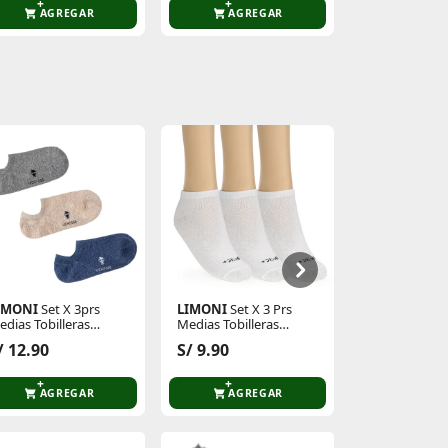
AGREGAR
AGREGAR
AGR
IMONI
Set X 3prs
LIMONI
Set X 3 Prs
Just4u
Zapati
edias Tobilleras
Medias Tobilleras
Z Lena
amas Noha
Unisex Rayli
S/ 39.90
/ 12.90
S/ 9.90
5
S/ 89.90
AGREGAR
AGREGAR
AGR