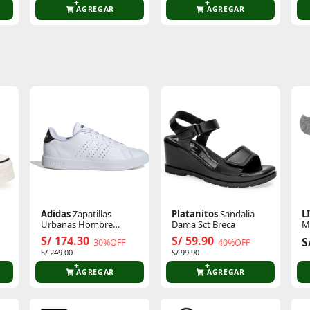
AGREGAR
AGREGAR
te producto
Sin calificaciones
Este producto aún no tiene calificaciones.
Sé el primero en comentar y acumula Puntos.
Adidas
Zapatillas
Platanitos
Sandalia
L
Urbanas Hombre
Dama Sct Breca
M
Advantage 2.0
D
S/ 174.30
S/ 59.90
S
30%OFF
40%OFF
S/ 249.00
S/ 99.90
AGREGAR
AGREGAR