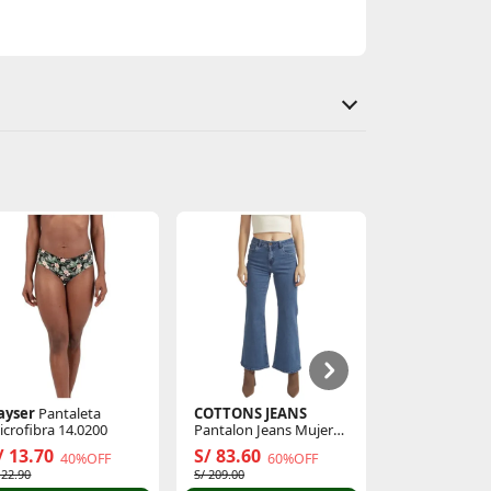
ayser
Pantaleta
COTTONS JEANS
COQUETTE
C
icrofibra 14.0200
Pantalon Jeans Mujer
Tinte 1 Negro
Flare Brisa Largo 30
Aplicacion
/ 13.70
S/ 83.60
S/ 7.90
40%OFF
60%OFF
 22.90
S/ 209.00