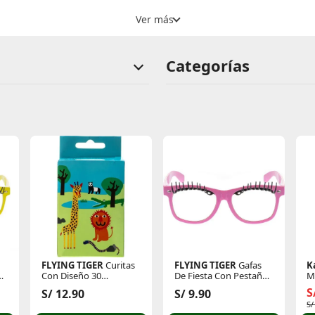
Categorías
FLYING TIGER
Curitas
FLYING TIGER
Gafas
K
as
Con Diseño 30
De Fiesta Con Pestañas
M
Unidades 3010022
3002766
S
S/ 12.90
S/ 9.90
S/