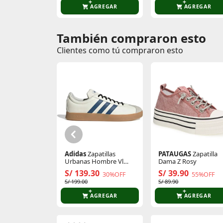
AGREGAR
AGREGAR
También compraron esto
Comentarios de clientes
Clientes como tú compraron esto
Comentarios de clientes que compraron es
Adidas
Zapatillas
PATAUGAS
Zapatilla
Urbanas Hombre Vl
Dama Z Rosy
Court Base
S/ 139.30
S/ 39.90
30%OFF
55%OFF
S/ 199.00
S/ 89.90
AGREGAR
AGREGAR