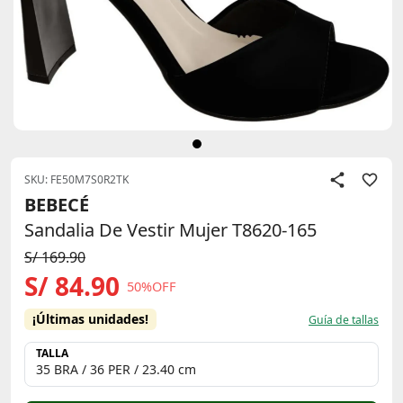
SKU: FE50M7S0R2TK
BEBECÉ
Sandalia De Vestir Mujer T8620-165
S/ 169.90
S/ 84.90
50%OFF
¡Últimas unidades!
Guía de tallas
TALLA