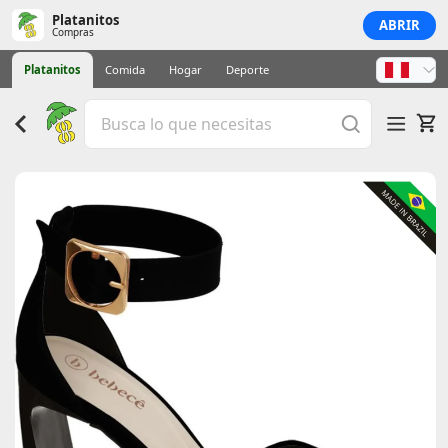
Platanitos
ABRIR
Compras
Platanitos
Comida
Hogar
Deporte