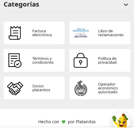
Categorías
Comentarios de clientes
Comentarios de clientes que compraron este producto
Factura
Libro de
electrónica
reclamaciones
Sin calificaciones
Términos y
Política de
condiciones
privacidad
Este producto aún no tiene calificaciones.
Sé el primero en comentar y acumula Puntos.
Operador
Socios
económico
platanitos
autorizado
Hecho con
por
Platanitos