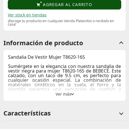
AGREGAR AL CARRITO
Ver stock en tiendas
¡Recoge tu producto en cualquier tienda Platanitos o recibelo en
casa!
Información de producto
Sandalia De Vestir Mujer T8620-165
Sumérgete en la elegancia con nuestra sandalia de
vestir negra para mujer T8620-165 de BEBECÉ. Este
calzado, con un taco de 9.5 cm, es perfecto para
cualquier ocasión especial. La combinación de
materiales sintéticos en la suela, el forro y la
plantilla garantiza una sensación de confort y
durabilidad. La textura sedosa del acabado negro
realza la sofisticación del diseño, mientras que el
cinturón con hebilla dorada añade un toque de
lujo. Ideal para combinar con tus looks más
Características
formales, estas sandalias son un imprescindible en
tu armario.
#pia