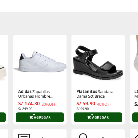
Adidas
Zapatillas
Platanitos
Sandalia
L
Urbanas Hombre
Dama Sct Breca
M
Advantage 2.0
U
S/ 174.30
S/ 59.90
S
30%OFF
40%OFF
S/ 249.00
S/ 99.90
AGREGAR
AGREGAR