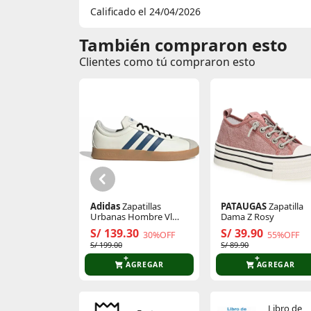
Calificado el 24/04/2026
También compraron esto
Clientes como tú compraron esto
Adidas
Zapatillas
PATAUGAS
Zapatilla
Urbanas Hombre Vl
Dama Z Rosy
Court Base
S/ 139.30
S/ 39.90
30%OFF
55%OFF
S/ 199.00
S/ 89.90
AGREGAR
AGREGAR
Libro de