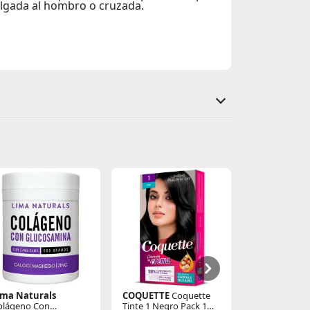
colgada al hombro o cruzada.
erre
ima Naturals
COQUETTE
Coquette
Kayser
Panta
olágeno Con
Tinte 1 Negro Pack 1
Microfibra 14