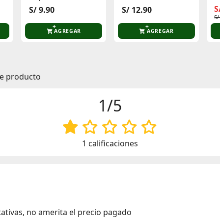
Unidades 3010022
G
S
S/ 9.90
S/ 12.90
S/
AGREGAR
AGREGAR
te producto
1/5
1 calificaciones
ativas, no amerita el precio pagado