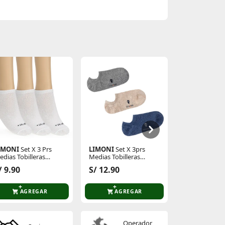
IMONI
Set X 3 Prs
LIMONI
Set X 3prs
Just4u
Zapati
edias Tobilleras
Medias Tobilleras
Z Lena
nisex Rayli
Damas Noha
S/ 39.90
/ 9.90
S/ 12.90
5
S/ 89.90
AGREGAR
AGREGAR
AGR
Operador