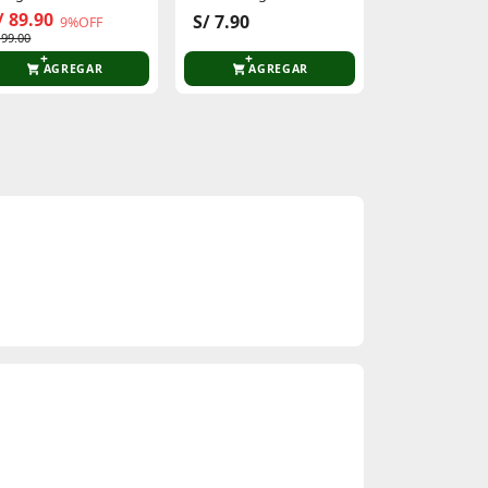
lucosamina 500mg
Aplicacion
/ 89.90
S/ 13.70
S/ 7.90
9%OFF
4
 99.00
S/ 22.90
AGREGAR
AGREGAR
AGR