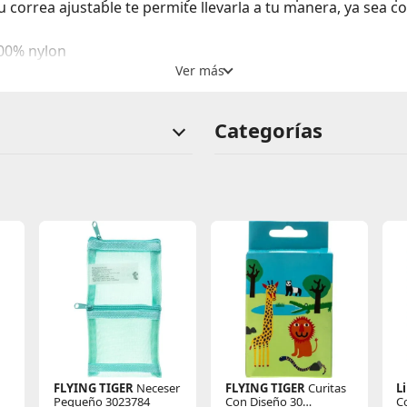
 correa ajustable te permite llevarla a tu manera, ya sea 
100% nylon
nto principal con cierre. 1 compartimiento interno con ci
Categorías
 la sombra
FLYING TIGER
Neceser
FLYING TIGER
Curitas
L
Pequeño 3023784
Con Diseño 30
C