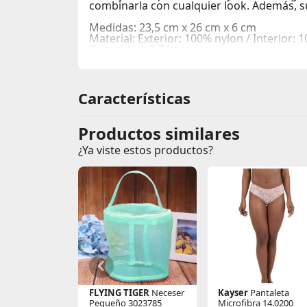
combinarla con cualquier look. Además, su
Medidas: 23,5 cm x 26 cm x 6 cm
Material: Exterior: 100% nylon / Interior: 
Capacidad: 3,7 lts.
Resistente agua ligero
Cierre plástico
Cantidad de compartimientos: Compartimie
Correa: Nylon
Características
Lavar a mano con paño húmedo y secar a
Productos similares
¿Ya viste estos productos?
FLYING TIGER
Neceser
Kayser
Pantaleta
Pequeño 3023785
Microfibra 14.0200