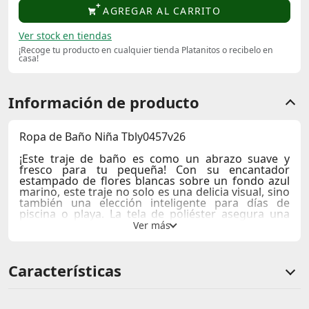
AGREGAR AL CARRITO
Ver stock en tiendas
¡Recoge tu producto en cualquier tienda Platanitos o recibelo en
casa!
Información de producto
Ropa de Baño Niña Tbly0457v26
¡Este traje de baño es como un abrazo suave y
fresco para tu pequeña! Con su encantador
estampado de flores blancas sobre un fondo azul
marino, este traje no solo es una delicia visual, sino
también una elección inteligente para días de
piscina o playa. La tela de poliéster asegura una
comodidad duradera, mientras que los detalles de
los tirantes cruzados añaden un toque de
sofisticación. Imagina a tu hija sintiéndose libre y
feliz mientras nada o juega en el agua. Perfecto
Características
para combinar con flotadores o simplemente
disfrutar de un día soleado. Con Colloky, la
diversión acuática siempre está garantizada.