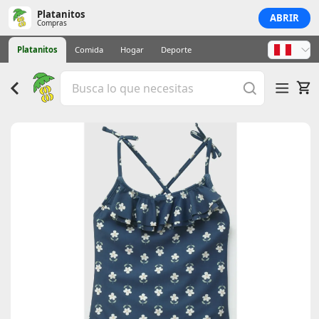
Platanitos
ABRIR
Compras
Platanitos
Comida
Hogar
Deporte