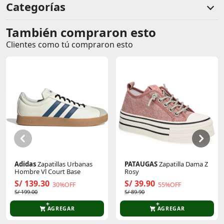
#pia
Categorías
También compraron esto
Comentarios de clientes
Clientes como tú compraron esto
Comentarios de clientes que compraron este producto
Sin calificaciones
Este producto aún no tiene calificaciones.
Sé el primero en comentar y acumula Puntos.
Adidas
Zapatillas Urbanas
PATAUGAS
Zapatilla Dama Z
Hombre Vl Court Base
Rosy
S/ 139.30
S/ 39.90
30%OFF
55%OFF
S/ 199.00
S/ 89.90
AGREGAR
AGREGAR