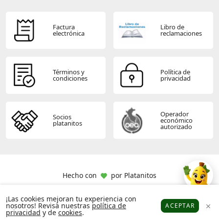
Factura
Libro de
electrónica
reclamaciones
Términos y
Política de
condiciones
privacidad
Operador
Socios
económico
platanitos
autorizado
Hecho con
por
Platanitos
¡Las cookies mejoran tu experiencia con
nosotros! Revisa nuestras
política de
ACEPTAR
privacidad
y de
cookies
.
Platanitos
Favoritos
Puntos
Cupones
Cuenta