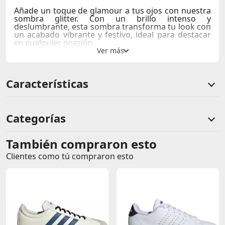
Añade un toque de glamour a tus ojos con nuestra
sombra glitter. Con un brillo intenso y
deslumbrante, esta sombra transforma tu look con
un acabado vibrante y festivo, ideal para destacar
en cualquier ocasión.
Nota Importante:
Al realizar tu compra, recibirás
una paleta de sombras al azar.
Características
Categorías
También compraron esto
Comentarios de clientes
Clientes como tú compraron esto
Comentarios de clientes que compraron este producto
Sin calificaciones
Este producto aún no tiene calificaciones.