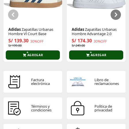
Sé el primero en comentar y acumula Puntos.
Adidas
Zapatillas Urbanas
Adidas
Zapatillas Urbanas
Hombre Vl Court Base
Hombre Advantage 2.0
S/ 139.30
S/ 174.30
30%OFF
30%OFF
S/ 199.00
S/ 249.00
AGREGAR
AGREGAR
Factura
Libro de
electrónica
reclamaciones
Términos y
Política de
condiciones
privacidad