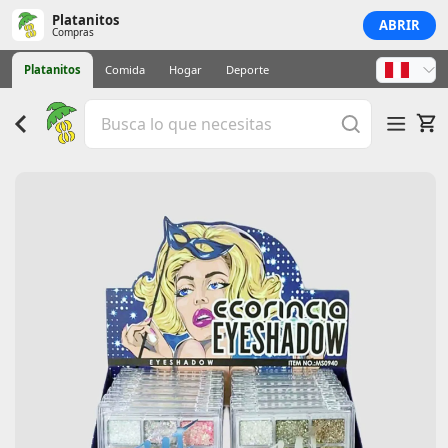
Platanitos
ABRIR
Compras
Platanitos
Comida
Hogar
Deporte