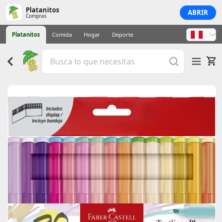
Platanitos
ABRIR
Compras
Platanitos
Comida
Hogar
Deporte