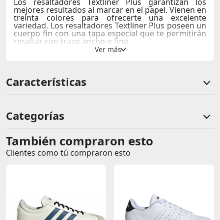
Los resaltadores Textliner Plus garantizan los
mejores resultados al marcar en el papel. Vienen en
treinta colores para ofrecerte una excelente
variedad. Los resaltadores Textliner Plus poseen un
cuerpo fin con una tapa especial que te permitirán
resaltar con trazo ancho o fino.
Punta biselada
Dos anchos de trazo: 4mm y 1.0mm
Cuerpo triangular delgado
Características
Colores intenso
Larga duración
empaque de cartón reciclable
Categorías
También compraron esto
Comentarios de clientes
Clientes como tú compraron esto
Comentarios de clientes que compraron este producto
Sin calificaciones
Este producto aún no tiene calificaciones.