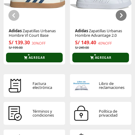
Sé el primero en comentar y acumula Puntos.
Adidas
Zapatillas Urbanas
Adidas
Zapatillas Urbanas
Hombre Vl Court Base
Hombre Advantage 2.0
S/ 139.30
S/ 149.40
30%OFF
40%OFF
S/ 199.00
S/ 249.00
AGREGAR
AGREGAR
Factura
Libro de
electrónica
reclamaciones
Términos y
Política de
condiciones
privacidad