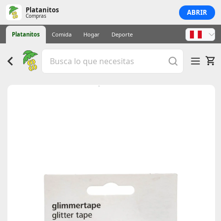
Platanitos
ABRIR
Compras
Platanitos
Comida
Hogar
Deporte