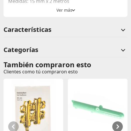
Medidas: 15 mm x 2 metros
Características
Categorías
También compraron esto
Comentarios de clientes
Clientes como tú compraron esto
Comentarios de clientes que compraron este producto
Sin calificaciones
Este producto aún no tiene calificaciones.
Sé el primero en comentar y acumula Puntos.