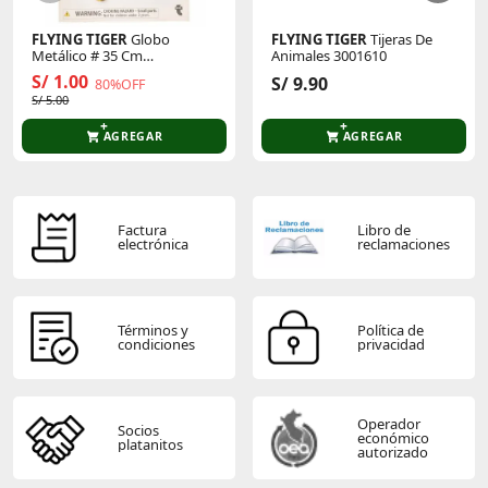
FLYING TIGER
Globo
FLYING TIGER
Tijeras De
Metálico # 35 Cm
Animales 3001610
P/Cumpleaños 3005873
S/ 1.00
S/ 9.90
80%OFF
S/ 5.00
AGREGAR
AGREGAR
Factura
Libro de
electrónica
reclamaciones
Términos y
Política de
condiciones
privacidad
Operador
Socios
económico
platanitos
autorizado