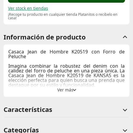
Ver stock en tiendas
¡Recoge tu producto en cualquier tienda Platanitos o recibelo en
casa!
Información de producto
Casaca Jean de Hombre K20519 con Forro de
Peluche
Imagina combinar la robustez del denim con la
calidez del forro de peluche en una pieza única. La
Casaca Jean de Hombre K20519
de
KANSAS
es la
elección perfecta para quien busca una prenda que
destaque por su estilo y funcionalidad.
Estilo Versátil:
Perfecta para usar en cualquier
ocasión, desde un día casual en la ciudad hasta una
reunión informal con amigos.
Características
Comodidad y Calidez:
El forro de peluche ofrece
una sensación de calidez y confort, mientras que el
denim proporciona una apariencia casual
Detalles Elegantes:
Con un diseño que combina la
tradición del denim con la innovación del forro de
Categorías
peluche, esta casaca es un must-have para