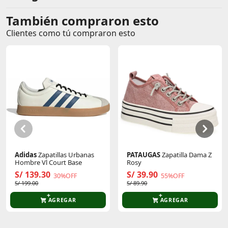
cualquier hombre que valore la moda y la
funcionalidad.
También compraron esto
Comentarios de clientes
Clientes como tú compraron esto
Comentarios de clientes que compraron este producto
Sin calificaciones
Este producto aún no tiene calificaciones.
Sé el primero en comentar y acumula Puntos.
Adidas
Zapatillas Urbanas
PATAUGAS
Zapatilla Dama Z
Hombre Vl Court Base
Rosy
S/ 139.30
S/ 39.90
30%OFF
55%OFF
S/ 199.00
S/ 89.90
AGREGAR
AGREGAR