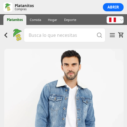
Platanitos
ABRIR
Compras
Platanitos
Comida
Hogar
Deporte