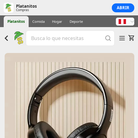
Platanitos
ABRIR
Compras
Platanitos
Comida
Hogar
Deporte