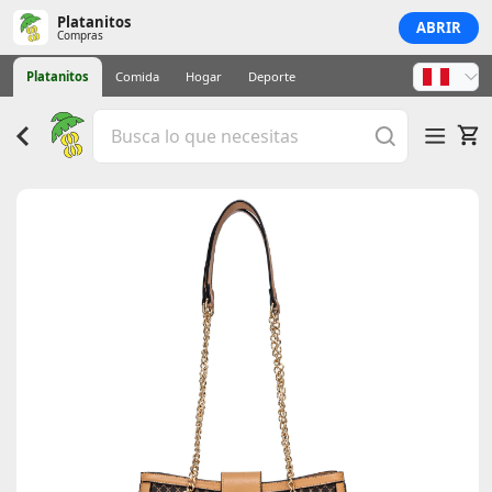
Platanitos
ABRIR
Compras
Platanitos
Comida
Hogar
Deporte