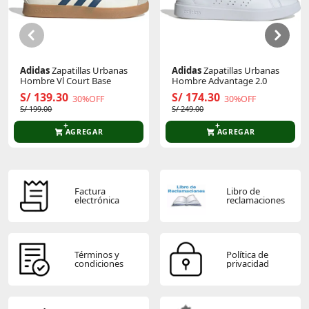
Sé el primero en comentar y acumula Puntos.
Adidas
Zapatillas Urbanas
Adidas
Zapatillas Urbanas
Hombre Vl Court Base
Hombre Advantage 2.0
S/ 139.30
S/ 174.30
30%OFF
30%OFF
S/ 199.00
S/ 249.00
AGREGAR
AGREGAR
Factura
Libro de
electrónica
reclamaciones
Términos y
Política de
condiciones
privacidad