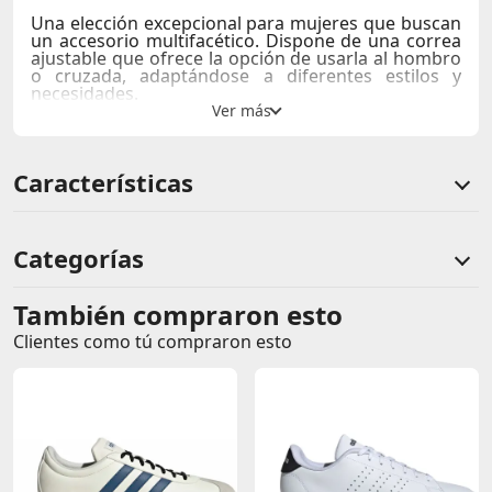
Una elección excepcional para mujeres que buscan
un accesorio multifacético. Dispone de una correa
ajustable que ofrece la opción de usarla al hombro
o cruzada, adaptándose a diferentes estilos y
necesidades.
Medidas:
33 cm ancho × 23.5 cm alto × 12 cm
profundidad
Características
Categorías
También compraron esto
Comentarios de clientes
Clientes como tú compraron esto
Comentarios de clientes que compraron este producto
Sin calificaciones
Este producto aún no tiene calificaciones.