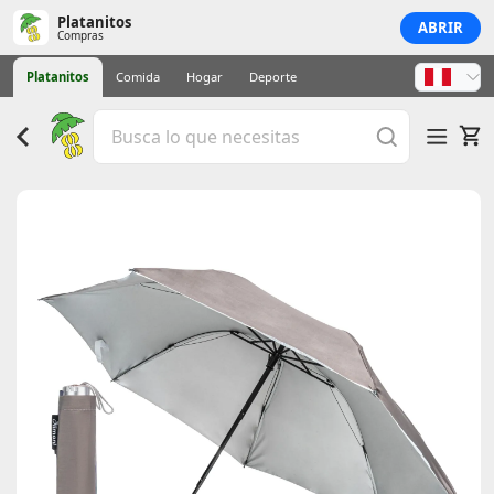
Platanitos
ABRIR
Compras
Platanitos
Comida
Hogar
Deporte