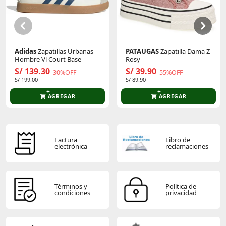
Sé el primero en comentar y acumula Puntos.
Adidas
Zapatillas Urbanas
PATAUGAS
Zapatilla Dama Z
Hombre Vl Court Base
Rosy
S/ 139.30
S/ 39.90
30%OFF
55%OFF
S/ 199.00
S/ 89.90
AGREGAR
AGREGAR
Factura
Libro de
electrónica
reclamaciones
Términos y
Política de
condiciones
privacidad