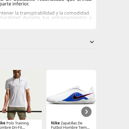
arte inferior.
ntener la transpirabilidad y la comodidad.
aturalidad durante tus entrenamientos y
ensos y los movimientos dinámicos.
ike
Polo Training
Nike
Zapatillas De
New Balanc
ombre Dri-Fit
Futbol Hombre Tiempo
Zapatillas Ur