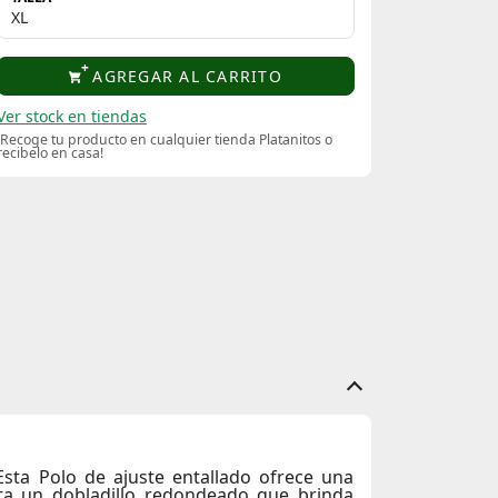
AGREGAR AL CARRITO
Ver stock en tiendas
¡Recoge tu producto en cualquier tienda Platanitos o
recibelo en casa!
Esta Polo de ajuste entallado ofrece una
nta un dobladillo redondeado que brinda