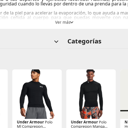
guridad cuando lo llevas por dentro de una prenda para la p
r de la piel para acelerar la evaporación, lo que ayuda a ma
sación ceñida al cuerpo para que puedas moverte con n
 suaves al contacto con la piel.
uda a mantener la protección durante los estiramientos int
Categorías
Under Armour
Polo
Under Armour
Polo
N
Ml Compresion
Compresion Manga
H