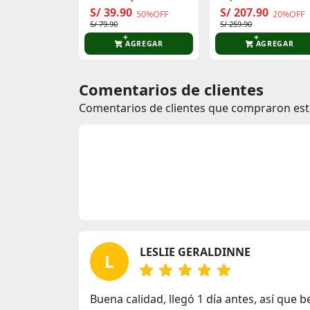
Mujer Street Mirage
S/ 39.90
S/ 207.90
50%OFF
20%OFF
S/ 79.90
S/ 259.90
AGREGAR
AGREGAR
Comentarios de clientes
Comentarios de clientes que compraron es
LESLIE GERALDINNE
L
Buena calidad, llegó 1 día antes, así que b