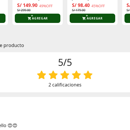
Legacy Next Nature
Irlanda
S/ 149.90
S/ 98.40
S
49%OFF
45%OFF
S/ 299.00
S/ 179.00
S/
AGREGAR
AGREGAR
te producto
5/5
2 calificaciones
ello 😍😍