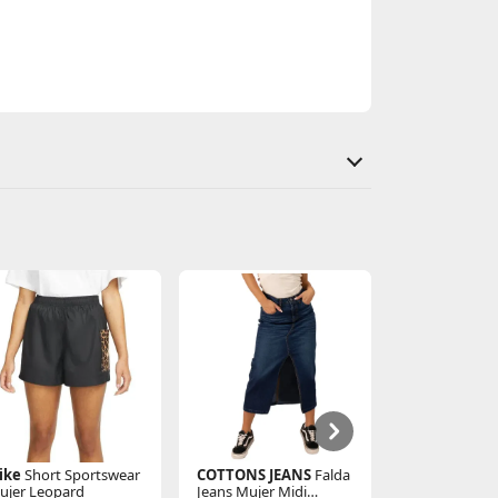
am. Cada paso se siente ligero y cómodo,
ike
Short Sportswear
COTTONS JEANS
Falda
LIMONI
Cart
ujer Leopard
Jeans Mujer Midi
Dama Olvira