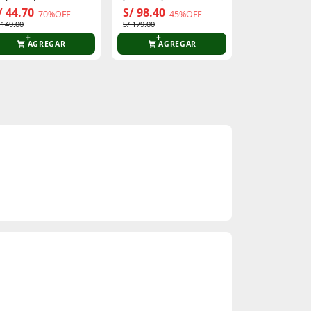
Irlanda
/ 44.70
S/ 98.40
S/ 49.90
70%OFF
45%OFF
3
 149.00
S/ 179.00
S/ 79.90
AGREGAR
AGREGAR
AGR