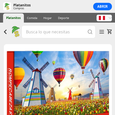
Platanitos
ABRIR
Compras
Platanitos
Comida
Hogar
Deporte