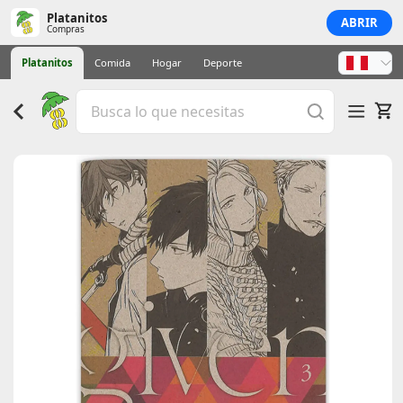
Platanitos
ABRIR
Compras
Platanitos
Comida
Hogar
Deporte