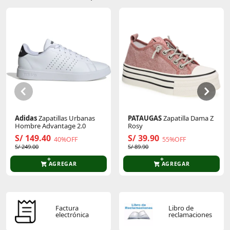
Sin calificaciones
Este producto aún no tiene calificaciones.
Sé el primero en comentar y acumula Puntos.
Adidas
Zapatillas Urbanas
PATAUGAS
Zapatilla Dama Z
Hombre Advantage 2.0
Rosy
S/ 149.40
S/ 39.90
40%OFF
55%OFF
S/ 249.00
S/ 89.90
AGREGAR
AGREGAR
Factura
Libro de
electrónica
reclamaciones