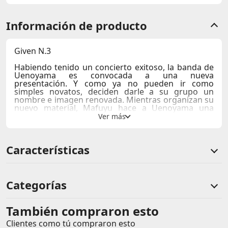
Información de producto
Given N.3
Habiendo tenido un concierto exitoso, la banda de
Uenoyama es convocada a una nueva
presentación. Y como ya no pueden ir como
simples novatos, deciden darle a su grupo un
nombre e imagen renovada. Mientras organizan su
nuevo material, Mafuyu hace a Uenoyama una
vibrante confesión que lo dejará perplejo.
Autor: Natsuki Kizu
N. Páginas: 160
Características
Medidas: 13 x 18 cm
Edad de lectura: APT
Categorías
También compraron esto
Comentarios de clientes
Clientes como tú compraron esto
Comentarios de clientes que compraron este producto