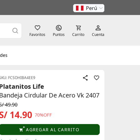
Perú
Favoritos
Puntos
Carrito
Cuenta
des
SKU: FCSOHIBA4EE9
Platanitos Life
Bandeja Cirdular De Acero Vk 2407
S/ 49.90
S/ 14.90
70%OFF
AGREGAR AL CARRITO