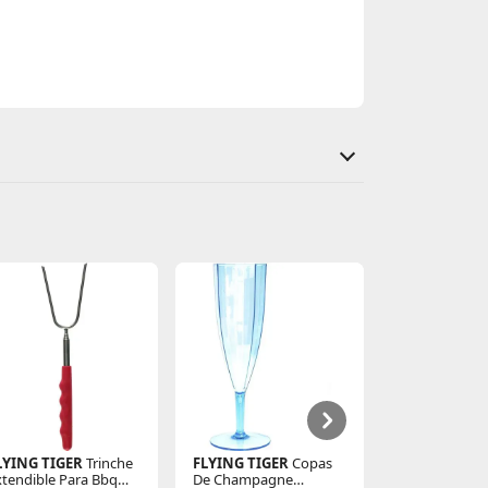
LYING TIGER
Trinche
FLYING TIGER
Copas
Nike
Zapatill
xtendible Para Bbq
De Champagne
Running Hom