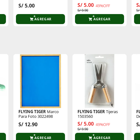
Cumpleaños 3001228
3000290
3
S/ 5.00
S
S/ 5.00
49%OFF
S/ 9.90
S/
AGREGAR
AGREGAR
te producto
Sin calificaciones
Este producto aún no tiene calificaciones.
Sé el primero en comentar y acumula Puntos.
FLYING TIGER
Marco
FLYING TIGER
Tijeras
F
Para Foto 3022498
1503560
D
S/ 5.00
S/ 12.90
S
49%OFF
S/ 9.90
AGREGAR
AGREGAR