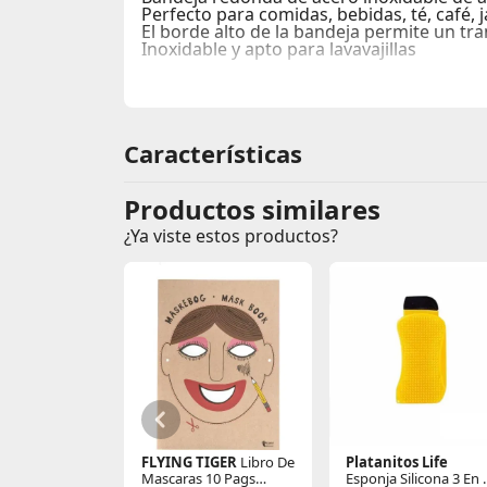
Perfecto para comidas, bebidas, té, café, ja
El borde alto de la bandeja permite un tra
Inoxidable y apto para lavavajillas
Características
Productos similares
¿Ya viste estos productos?
FLYING TIGER
Libro De
Platanitos Life
Mascaras 10 Pags
Esponja Silicona 3 En 