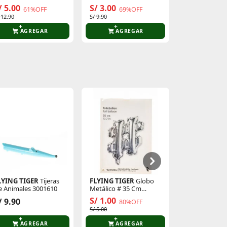
002386
3001451
Revolution 8
/ 5.00
S/ 3.00
S/ 197.10
61%OFF
69%OFF
 12.90
S/ 9.90
S/ 219.00
AGREGAR
AGREGAR
AGR
LYING TIGER
Tijeras
FLYING TIGER
Globo
FLYING TIGE
e Animales 3001610
Metálico # 35 Cm
De Animales 
P/Cumpleaños 3005873
S/ 1.00
/ 9.90
S/ 9.90
80%OFF
S/ 5.00
AGREGAR
AGREGAR
AGR