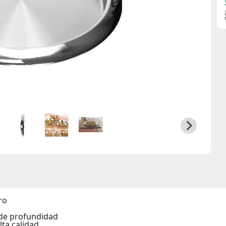
ro
 de profundidad
ta calidad