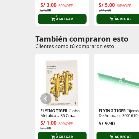
P/Halloween 1450326
A10
S/ 3.00
S/ 5.00
69%OFF
66%OFF
S/ 9.90
S/ 15.00
AGREGAR
AGREGAR
También compraron esto
Comentarios de clientes
Clientes como tú compraron esto
Comentarios de clientes que compraron es
FLYING TIGER
Globo
FLYING TIGER
Tijeras
Metálico # 35 Cm
De Animales 3001610
P/Cumpleaños 3005873
S/ 1.00
S/ 9.90
80%OFF
S/ 5.00
AGREGAR
AGREGAR