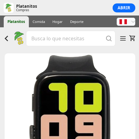
Platanitos
ABRIR
Compras
Platanitos
Comida
Hogar
Deporte