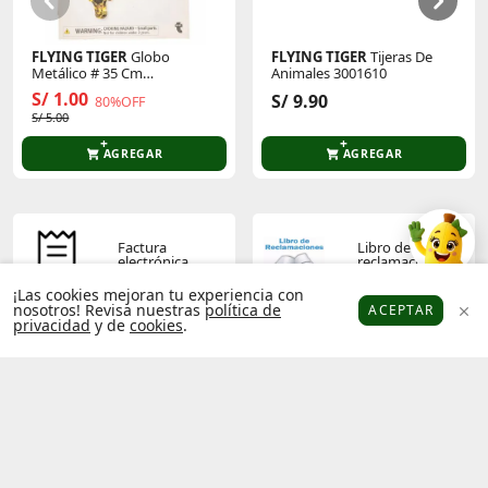
FLYING TIGER
Globo
FLYING TIGER
Tijeras De
Metálico # 35 Cm
Animales 3001610
P/Cumpleaños 3005873
S/ 1.00
S/ 9.90
80%OFF
S/ 5.00
AGREGAR
AGREGAR
Factura
Libro de
electrónica
reclamaciones
¡Las cookies mejoran tu experiencia con
nosotros! Revisa nuestras
política de
ACEPTAR
privacidad
y de
cookies
.
Platanitos
Favoritos
Puntos
Cupones
Cuenta
Términos y
Política de
condiciones
privacidad
Operador
Socios
económico
platanitos
autorizado