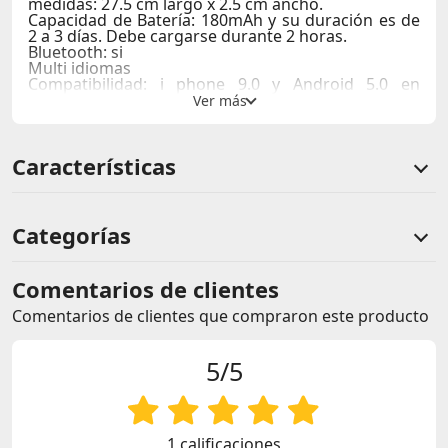
medidas: 27.5 cm largo x 2.5 cm ancho.
Capacidad de Batería: 180mAh y su duración es de
2 a 3 días. Debe cargarse durante 2 horas.
Bluetooth: si
Multi idiomas
Compatibilidad: i phone 9.0 y Android 5.0 en
adelante.
FUNCIONES:
Características
Realiza y Responde Llamadas.
Control de Cámara y Música via remota.
Encuentra el Teléfono Móvil, Recordatorio Anti-
pérdida
Notificaciones: Llamada entrante, WhatsApp,
Categorías
Facebook, etc.
Monitoreo de Frecuencia Cardíaca: Calorías,
Kilometraje de Ejercicio, Contador de Pasos.
Comentarios de clientes
Comentarios de clientes que compraron este producto
5/5
1 calificaciones