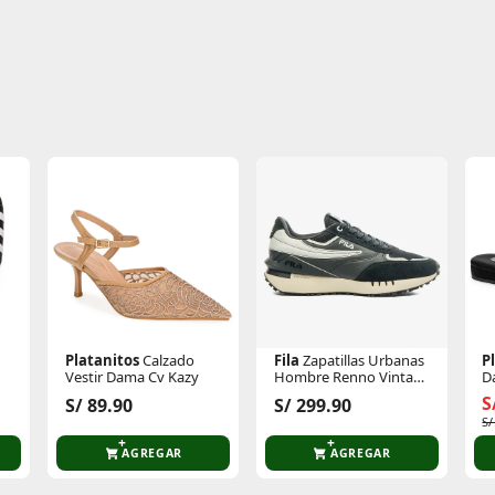
te producto
Sin calificaciones
Este producto aún no tiene calificaciones.
Sé el primero en comentar y acumula Puntos.
Platanitos
Calzado
Fila
Zapatillas Urbanas
P
Vestir Dama Cv Kazy
Hombre Renno Vintage
D
Ii
S
S/ 89.90
S/ 299.90
S/
AGREGAR
AGREGAR