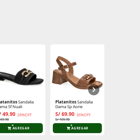
latanitos
Sandalia
Platanitos
Sandalia
Platanitos
S
ama Sf Nuali
Dama Sp Aorie
Dama Sf Bent
/ 49.90
S/ 69.90
S/ 49.90
28%OFF
36%OFF
2
 69.90
S/ 109.90
S/ 69.90
AGREGAR
AGREGAR
AGR