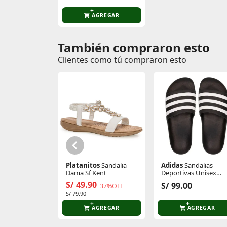
AGREGAR
También compraron esto
Comentarios de clientes
Clientes como tú compraron esto
Comentarios de clientes que compraron es
Platanitos
Sandalia
Adidas
Sandalias
Dama Sf Kent
Deportivas Unisex
Adilette Aqua
S/ 49.90
S/ 99.00
37%OFF
S/ 79.90
AGREGAR
AGREGAR