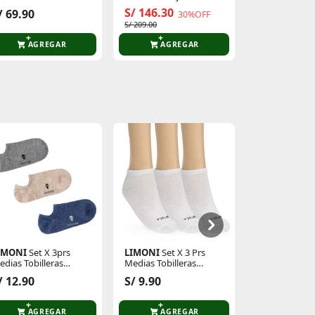
Courtblock
Dynamite Gs
S/ 146.30
/ 69.90
S/ 249.00
30%OFF
S/ 209.00
AGREGAR
AGREGAR
AGR
IMONI
Set X 3prs
LIMONI
Set X 3 Prs
Just4u
Zapati
edias Tobilleras
Medias Tobilleras
Z Lena
amas Noha
Unisex Rayli
S/ 39.90
/ 12.90
S/ 9.90
5
S/ 89.90
AGREGAR
AGREGAR
AGR