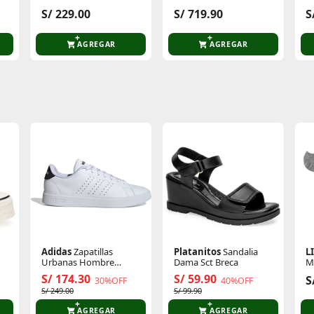
Terrex Anylander
Active
S/ 229.00
S/ 719.90
S
AGREGAR
AGREGAR
te producto
Sin calificaciones
Este producto aún no tiene calificaciones.
Sé el primero en comentar y acumula Puntos.
Adidas
Zapatillas
Platanitos
Sandalia
L
Urbanas Hombre
Dama Sct Breca
M
Advantage 2.0
D
S/ 174.30
S/ 59.90
S
30%OFF
40%OFF
S/ 249.00
S/ 99.90
AGREGAR
AGREGAR