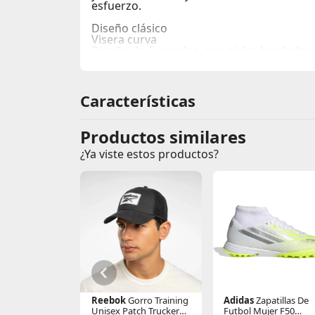
esfuerzo.
Diseño clásico
Visera curva
Diseño de 6 paneles, con ojales bordados.
Logo PUMA bordado
Detalles de la marca PUMA
Características
Productos similares
¿Ya viste estos productos?
Reebok
Gorro Training
Adidas
Zapatillas De
Unisex Patch Trucker
Futbol Mujer F50