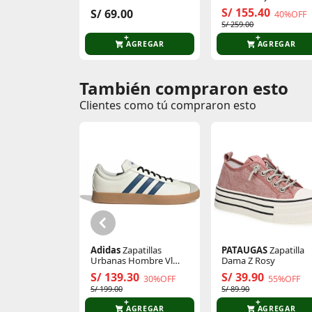
Cap
Sparkfusion Club Tf
S/ 155.40
S/ 69.00
40%OFF
S/ 259.00
AGREGAR
AGREGAR
También compraron esto
Comentarios de clientes
Clientes como tú compraron esto
Comentarios de clientes que compraron es
Adidas
Zapatillas
PATAUGAS
Zapatilla
Urbanas Hombre Vl
Dama Z Rosy
Court Base
S/ 139.30
S/ 39.90
30%OFF
55%OFF
S/ 199.00
S/ 89.90
AGREGAR
AGREGAR