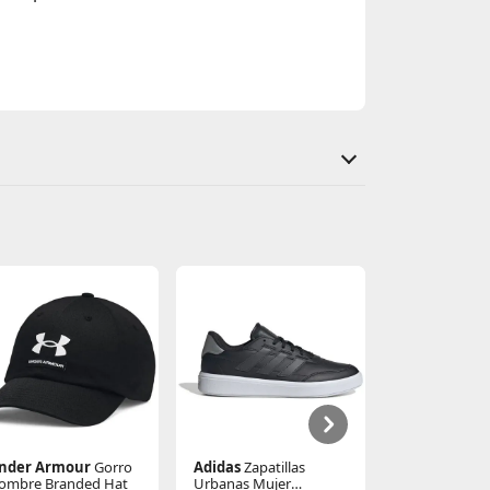
nder Armour
Gorro
Adidas
Zapatillas
Nike
Zapatill
ombre Branded Hat
Urbanas Mujer
Urbanas Juveni