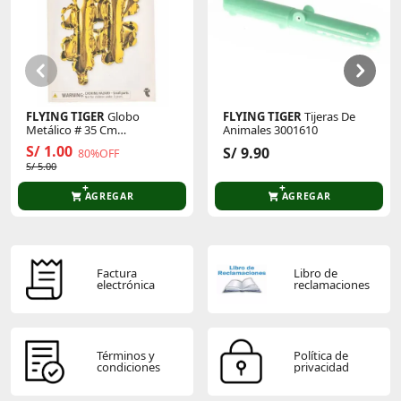
duración del utensilio. Después del uso, siempre
dejar enfriar antes de lavar
Este producto aún no tiene calificaciones.
No cortar alimentos dentro del utensilio
Sé el primero en comentar y acumula Puntos.
No usar químicos abrasivos
FLYING TIGER
Globo
FLYING TIGER
Tijeras De
Metálico # 35 Cm
Animales 3001610
P/Cumpleaños 3005873
S/ 1.00
S/ 9.90
80%OFF
S/ 5.00
AGREGAR
AGREGAR
Factura
Libro de
electrónica
reclamaciones
Términos y
Política de
condiciones
privacidad