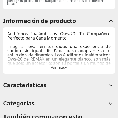
¡Recoge tu producto en cualquier tienda Platanitos o recibelo en
casa!
Información de producto
Audifonos Inalámbricos Ows-20: Tu Compañero
Perfecto para Cada Momento
Imagina llevar en tus oídos una experiencia de
sonido sin igual, diseñada para adaptarse a tu
estilo de vida dinámico. Los
Audifonos Inalámbricos
Ows-20
de
REMAX
en un elegante blanco, son más
que solo un accesorio; son tu portal a un mundo de
audio cristalino y comodidad absoluta.
Con su diseño de clip abierto, estos auriculares no
solo ofrecen una experiencia de escucha
Características
envolvente, sino que también se aseguran de que
no sientas ni una pizca de presión, permitiéndote
disfrutar de tu música favorita durante todo el día
sin molestias.
Categorías
La construcción en ABS de alta calidad no solo
garantiza durabilidad, sino que también aporta un
toque de elegancia a tu look. Perfectos para tus
También compraron esto
Comentarios de clientes