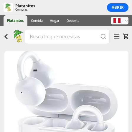
Platanitos
ABRIR
Compras
Platanitos
Comida
Hogar
Deporte