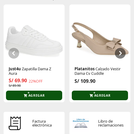
Sin calificaciones
Este producto aún no tiene calificaciones.
Sé el primero en comentar y acumula Puntos.
Just4u
Zapatilla Dama Z
Platanitos
Calzado Vestir
Aura
Dama Cv Cuddle
S/ 69.90
S/ 109.90
22%OFF
S/ 89.90
AGREGAR
AGREGAR
Factura
Libro de
electrónica
reclamaciones