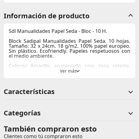
Información de producto
Sdl Manualidades Papel Seda - Bloc - 10 H.
Block Sadipal Manualidades Papel Seda. 10 hojas.
Tamaño: 32 x 24cm. 18 g/m2. 100% papel europeo.
Sin plástico. Ecofriendly. Papeles respetuosos con
el medio ambiente.
Colores: Amarillo, anaranjado, rojo, rosa, celeste,
azul, verde, marrón, blanco y negro.
Características
Categorías
También compraron esto
Comentarios de clientes
Clientes como tú compraron esto
Comentarios de clientes que compraron este producto