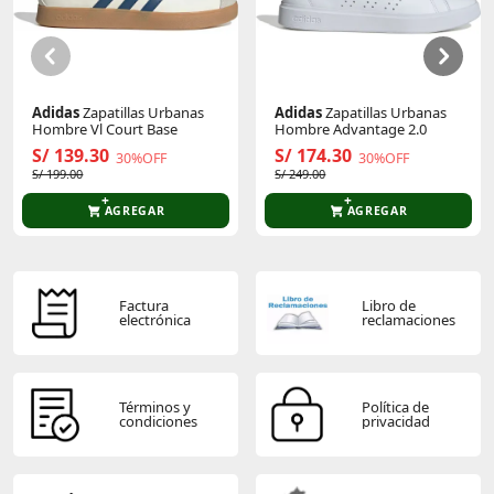
#pia
Sé el primero en comentar y acumula Puntos.
Adidas
Zapatillas Urbanas
Adidas
Zapatillas Urbanas
Hombre Vl Court Base
Hombre Advantage 2.0
S/ 139.30
S/ 174.30
30%OFF
30%OFF
S/ 199.00
S/ 249.00
AGREGAR
AGREGAR
Factura
Libro de
electrónica
reclamaciones
Términos y
Política de
condiciones
privacidad