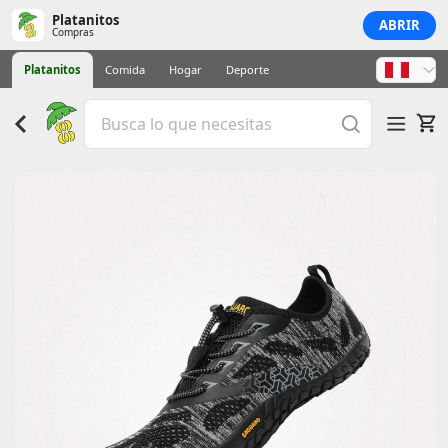
Platanitos
ABRIR
Compras
Platanitos
Comida
Hogar
Deporte