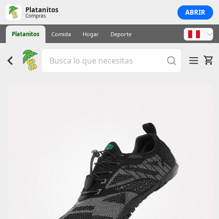
Platanitos
ABRIR
Compras
Platanitos
Comida
Hogar
Deporte