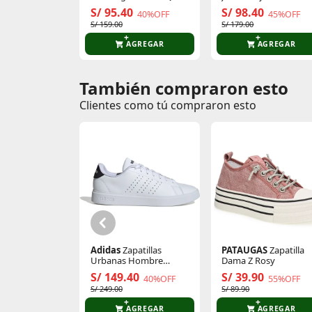
Jogger
Irlanda
S/ 95.40
S/ 98.40
40%OFF
45%OFF
S/ 159.00
S/ 179.00
AGREGAR
AGREGAR
También compraron esto
Comentarios de clientes
Clientes como tú compraron esto
Comentarios de clientes que compraron es
Adidas
Zapatillas
PATAUGAS
Zapatilla
Urbanas Hombre
Dama Z Rosy
Advantage 2.0
S/ 149.40
S/ 39.90
40%OFF
55%OFF
S/ 249.00
S/ 89.90
AGREGAR
AGREGAR