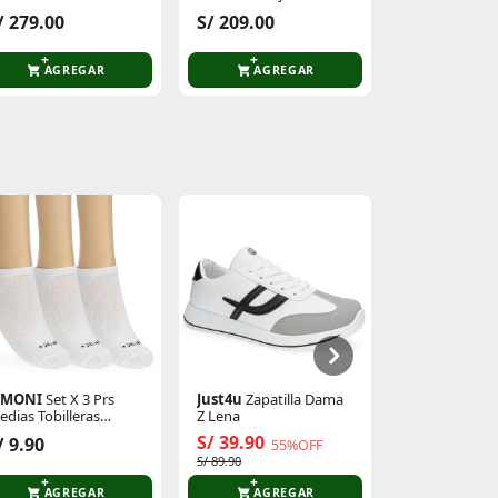
t Court Break Lite
Streettalk
S/ 91.90
/ 279.00
S/ 209.00
6
S/ 229.90
AGREGAR
AGREGAR
AGR
IMONI
Set X 3 Prs
Just4u
Zapatilla Dama
Platanitos
A
edias Tobilleras
Z Lena
Gel Textil
nisex Rayli
S/ 39.90
/ 9.90
S/ 8.00
55%OFF
S/ 89.90
AGREGAR
AGREGAR
AGR