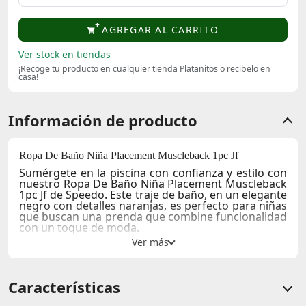
AGREGAR AL CARRITO
Ver stock en tiendas
¡Recoge tu producto en cualquier tienda Platanitos o recibelo en
casa!
Información de producto
Ropa De Baño Niña Placement Muscleback 1pc Jf
Sumérgete en la piscina con confianza y estilo con
nuestro
Ropa De Baño Niña Placement Muscleback
1pc Jf
de Speedo. Este traje de baño, en un elegante
negro con detalles naranjas
, es perfecto para niñas
que buscan una prenda que combine funcionalidad
con un toque de moda.
Detalles Técnicos y Materiales
Fabricado con
poliéster
de alta calidad, este traje
de baño no solo es cómodo y suave al tacto, sino
Características
también
resistente al cloro
y
rápido de secar
, ideal
para largas sesiones de natación. Su diseño