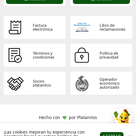
¡Haz que cada sesión de natación sea una
experiencia placentera con el Ropa De Baño Niña
Placement Muscleback 1pc Jf de Speedo!
Factura
Libro de
electrónica
reclamaciones
Términos y
Política de
condiciones
privacidad
Operador
Socios
económico
platanitos
autorizado
Hecho con
por
Platanitos
¡Las cookies mejoran tu experiencia con