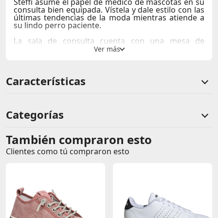
Steffi asume el papel de médico de mascotas en su
consulta bien equipada. Vístela y dale estilo con las
últimas tendencias de la moda mientras atiende a
su lindo perro paciente.
La sala de consulta cuenta con una mesa de
tratamiento, accesorios médicos y oportunidades
para juegos imaginativos. Ideal para niños de 3
años en adelante, Steffi Love Pet Doctor reúne
moda y cuidado de mascotas para brindar
Características
interminables horas de diversión y creatividad.
Categorías
También compraron esto
Comentarios de clientes
Clientes como tú compraron esto
Comentarios de clientes que compraron este producto
Sin calificaciones
Este producto aún no tiene calificaciones.