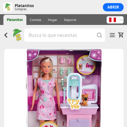
Platanitos
ABRIR
Compras
Platanitos
Comida
Hogar
Deporte