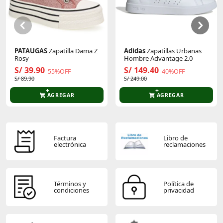
Sé el primero en comentar y acumula Puntos.
PATAUGAS
Zapatilla Dama Z
Adidas
Zapatillas Urbanas
Rosy
Hombre Advantage 2.0
S/ 39.90
S/ 149.40
55%OFF
40%OFF
S/ 89.90
S/ 249.00
AGREGAR
AGREGAR
Factura
Libro de
electrónica
reclamaciones
Términos y
Política de
condiciones
privacidad