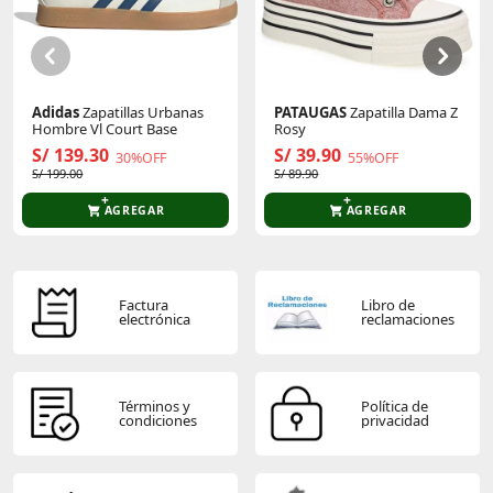
Sé el primero en comentar y acumula Puntos.
Adidas
Zapatillas Urbanas
PATAUGAS
Zapatilla Dama Z
Hombre Vl Court Base
Rosy
S/ 139.30
S/ 39.90
30%OFF
55%OFF
S/ 199.00
S/ 89.90
AGREGAR
AGREGAR
Factura
Libro de
electrónica
reclamaciones
Términos y
Política de
condiciones
privacidad