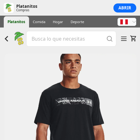
Platanitos
ABRIR
Compras
Platanitos
Comida
Hogar
Deporte