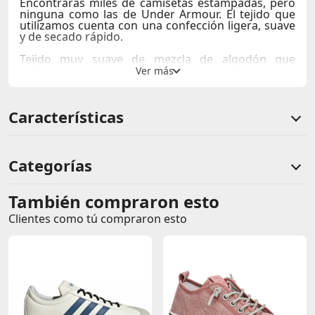
Encontrarás miles de camisetas estampadas, pero
ninguna como las de Under Armour. El tejido que
utilizamos cuenta con una confección ligera, suave
y de secado rápido.
Tejido muy suave de mezcla de algodón que
proporciona comodidad durante todo el día
60 % algodón/40 % poliéster
Cuello acanalado
Características
Categorías
También compraron esto
Comentarios de clientes
Clientes como tú compraron esto
Comentarios de clientes que compraron este producto
Sin calificaciones
Este producto aún no tiene calificaciones.