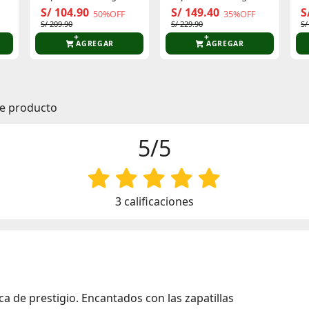
Hombre Charged
Hombre Charged
H
S/ 104.90
S/ 149.40
S
50%OFF
35%OFF
Surge 4
Pursuit 3 Bl
V
S/ 209.90
S/ 229.90
S/
AGREGAR
AGREGAR
te producto
5/5
3 calificaciones
de prestigio. Encantados con las zapatillas