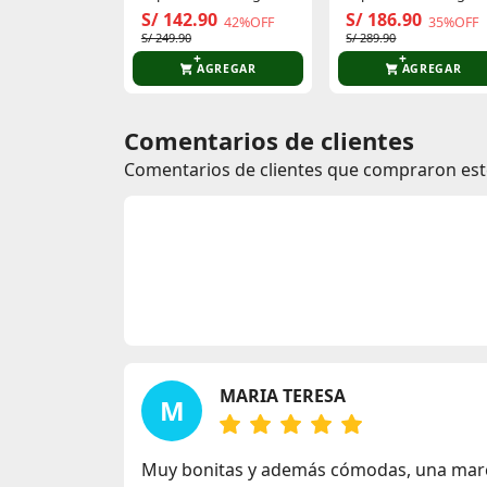
Hombre Charged
Hombre Charged
S/ 142.90
S/ 186.90
42%OFF
35%OFF
Assert 10
Assert 10
S/ 249.90
S/ 289.90
AGREGAR
AGREGAR
Comentarios de clientes
Comentarios de clientes que compraron es
MARIA TERESA
M
Muy bonitas y además cómodas, una marca 