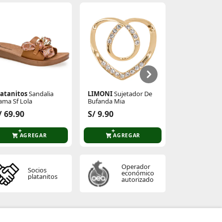
latanitos
Sandalia
LIMONI
Sujetador De
Fila
Zapatilla
ama Sf Lola
Bufanda Mia
Mujer Disrupto
Premium
S/ 254.90
/ 69.90
S/ 9.90
S/ 299.90
AGREGAR
AGREGAR
AGR
Operador
Socios
económico
platanitos
autorizado