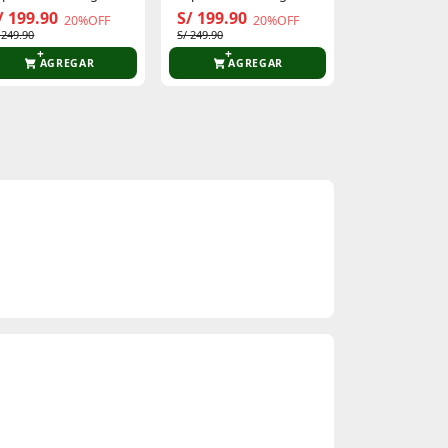
ombre Charged
Hombre Charged
Racer 4.0
/ 199.90
S/ 199.90
S/ 179.00
20%OFF
20%OFF
erssert 2
Verssert 2
 249.90
S/ 249.90
AGREGAR
AGREGAR
AGR