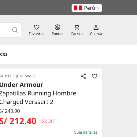
Perú
Favoritos
Puntos
Carrito
Cuenta
des
SKU: FDLQCNC5VA3E
Under Armour
Zapatillas Running Hombre
Charged Verssert 2
S/ 249.90
S/ 212.40
15%OFF
Guía de tallas