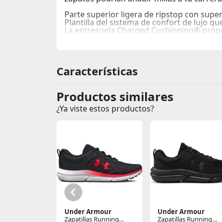
Parte superior ligera de ripstop con sup
Plantilla del sistema de confort de lujo 
La entresuela Charged Cushioning® propo
Suela exterior con tacos para tracción y 
Características
Productos similares
¿Ya viste estos productos?
Under Armour
Under Armour
Zapatillas Running
Zapatillas Running