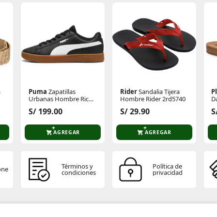
a
Puma
Zapatillas
Rider
Sandalia Tijera
P
Urbanas Hombre Rickie
Hombre Rider 2rd5740
D
Classic
S/ 199.00
S/ 29.90
S
AGREGAR
AGREGAR
Términos y
Política de
one
condiciones
privacidad