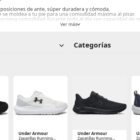
erposiciones de ante, súper duradera y cómoda.
que se moldea a tu pie para una comodidad máxima al pisar.
rciona comodidad durante todo el día con capacidad de re
durabilidad en superficies tanto de carretera como de sende
Categorías
Under Armour
Under Armour
U
Zapatillas Running
Zapatillas Running
Z