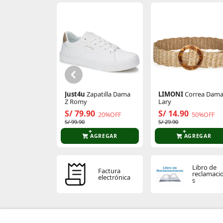
Just4u
Zapatilla Dama
LIMONI
Correa Dam
Z Romy
Lary
S/ 79.90
S/ 14.90
20%OFF
50%OFF
S/ 99.90
S/ 29.90
AGREGAR
AGREGAR
Libro de
Factura
reclamaci
electrónica
s