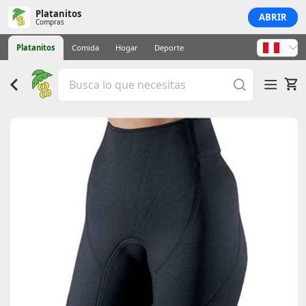
Platanitos
ABRIR
Compras
Platanitos
Comida
Hogar
Deporte