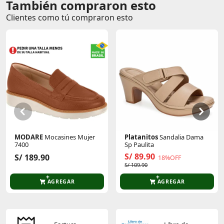
También compraron esto
Comentarios de clientes
Clientes como tú compraron esto
Comentarios de clientes que compraron este producto
Sin calificaciones
Este producto aún no tiene calificaciones.
Sé el primero en comentar y acumula Puntos.
MODARE
Mocasines Mujer
Platanitos
Sandalia Dama
7400
Sp Paulita
S/ 89.90
S/ 189.90
18%OFF
S/ 109.90
AGREGAR
AGREGAR