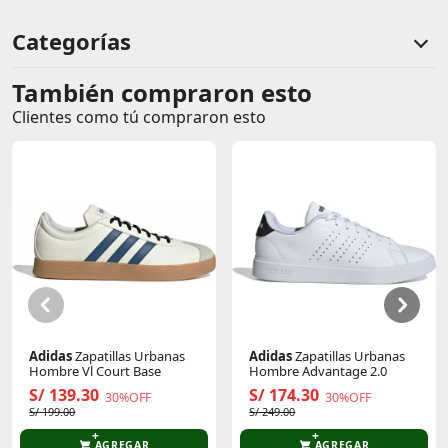
tejido altamente duradero y elástico, que
proporciona mayor sensación y comodidad.
Categorías
También compraron esto
Comentarios de clientes
Clientes como tú compraron esto
Comentarios de clientes que compraron este producto
Sin calificaciones
Este producto aún no tiene calificaciones.
Sé el primero en comentar y acumula Puntos.
Adidas
Zapatillas Urbanas
Adidas
Zapatillas Urbanas
Hombre Vl Court Base
Hombre Advantage 2.0
S/ 139.30
S/ 174.30
30%OFF
30%OFF
S/ 199.00
S/ 249.00
AGREGAR
AGREGAR