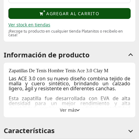
AGREGAR AL CARRITO
Ver stock en tiendas
¡Recoge tu producto en cualquier tienda Platanitos o recibelo en
casa!
Información de producto
Zapatillas De Tenis Hombre Tenis Ace 3.0 Clay M
Las ACE 3.0 con su nuevo diseño combina tejido de
malla y cuero sintético, brindando un calzado
ligero, ágil y resistente en diferentes canchas.
Esta zapatilla fue desarrollada con EVA de alta
densidad para un mejor rendimiento y alta
durabilidad, combinando comodidad y estabilidad
con seguridad para el jugador moderno.
Diseñado para todo tipo de canchas.
Proporciona alta rigidez y mayor densidad y
Características
amortiguación.
Diseñado con una parte superior confeccionada en