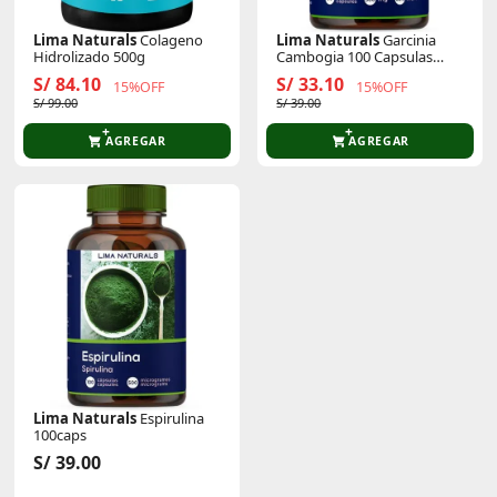
Lima Naturals
Colageno
Lima Naturals
Garcinia
Hidrolizado 500g
Cambogia 100 Capsulas
500mg Lima Naturals
S/ 84.10
S/ 33.10
15%OFF
15%OFF
S/ 99.00
S/ 39.00
AGREGAR
AGREGAR
Lima Naturals
Espirulina
100caps
S/ 39.00