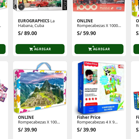
EUROGRAPHICS
La
ONLINE
O
Habana, Cuba
Rompecabezas X 1000
R
Pzas Big Ben
P
S/ 89.00
S/ 59.90
S
I
AGREGAR
AGREGAR
ONLINE
Fisher Price
F
Rompecabezas X 100
Rompecabezas 4 X 9
R
Pzas Machupicchu
Pzas Fisher Price
P
S/ 39.90
S/ 39.90
S