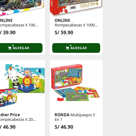
NLINE
ONLINE
ompecabezas X 100
Rompecabezas X 1000
zas Dinosaurs World
Pzas Times Square
/ 39.90
S/ 59.90
v
United State
AGREGAR
AGREGAR
isher Price
RONDA
Multijuegos 5
ompecabezas X 20
En 1
zas Fisher Price
/ 46.90
S/ 46.90