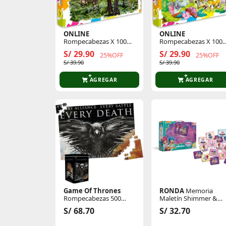
ONLINE
ONLINE
Rompecabezas X 100
Rompecabezas X 100
Pzas Dino Rex
Pzas El Arca De Noe
S/ 29.90
S/ 29.90
25%OFF
25%OFF
S/ 39.90
S/ 39.90
AGREGAR
AGREGAR
Game Of Thrones
RONDA
Memoria
Rompecabezas 500
Maletín Shimmer &
Pzas Lata Cuervo
Shine
S/ 68.70
S/ 32.70